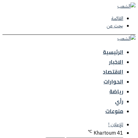
القائمة
بحث عن
الرئيسية
الاخبار
الاقتصاد
الحوارات
رياضة
رأي
منوعات
للإعلان !
℃
Khartoum
41