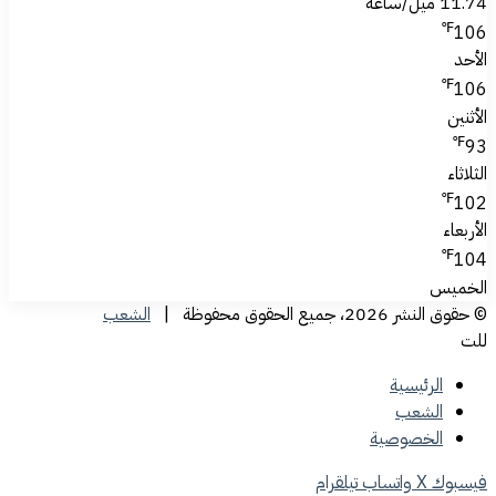
11.74 ميل/ساعة
℉
106
الأحد
℉
106
الأثنين
℉
93
الثلاثاء
℉
102
الأربعاء
℉
104
الخميس
© حقوق النشر 2026، جميع الحقوق محفوظة |
الشعب
للت
الرئيسية
الشعب
الخصوصية
فيسبوك
‫X
واتساب
تيلقرام