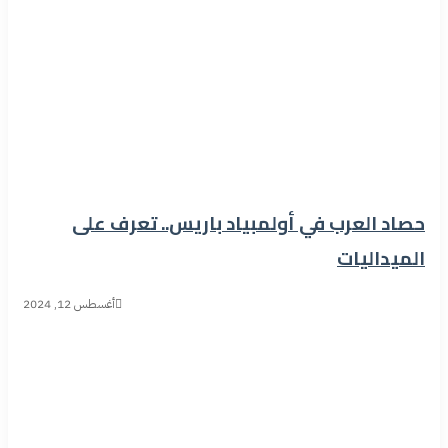
حصاد العرب في أولمبياد باريس.. تعرف على
الميداليات
أغسطس 12, 2024