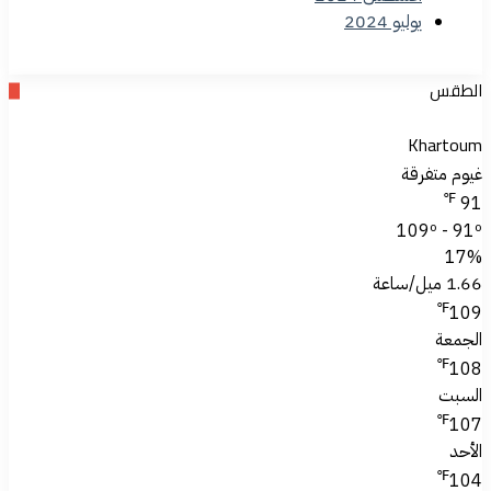
يوليو 2024
الطقس
Khartoum
غيوم متفرقة
℉
91
109º - 91º
17%
1.66 ميل/ساعة
℉
109
الجمعة
℉
108
السبت
℉
107
الأحد
℉
104