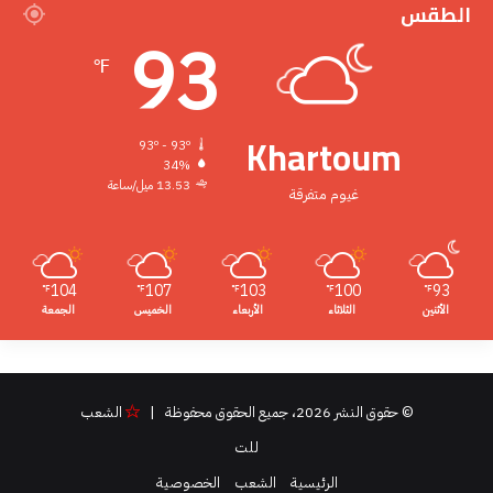
الطقس
93
℉
Khartoum
93º - 93º
34%
13.53 ميل/ساعة
غيوم متفرقة
104
107
103
100
93
℉
℉
℉
℉
℉
الأثنين
الثلاثاء
الأربعاء
الخميس
الجمعة
© حقوق النشر 2026، جميع الحقوق محفوظة |
الشعب
للت
الرئيسية
الشعب
الخصوصية