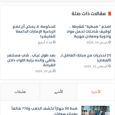
مقالات ذات صلة
اضخم ” ضبطية” للشرطة ..
الحكومة: لا يمكن أن تضم
توقيف شاحنات تحمل مواد
الرباعية الإمارات الداعمة
وادوية ومعادن مهربة
للمليشيا
ديسمبر 14, 2024
منذ 4 أسابيع
(7) تحذيرات من مبارك الفاضل لـ
بعد طول غياب.. شاب مستنفر
(البرهان)
يلتقي والده برتبة اللواء داخل
القيادة
أغسطس 22, 2024
يناير 25, 2025
الأخيرة
الأشهر
تعليقات
ضبط 30 جهازاً لكشف الذهب و770 هاتفاً
بميناء سواكن