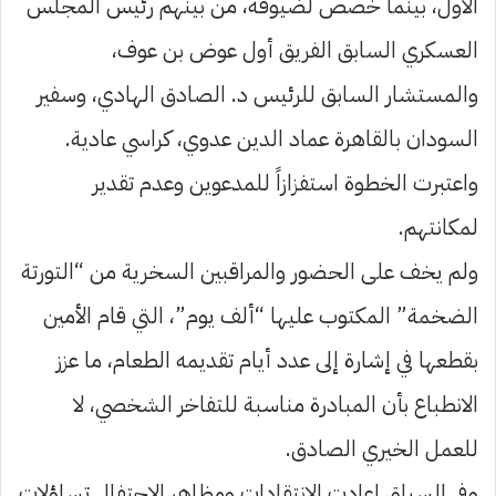
الأول، بينما خصص لضيوفه، من بينهم رئيس المجلس
العسكري السابق الفريق أول عوض بن عوف،
والمستشار السابق للرئيس د. الصادق الهادي، وسفير
السودان بالقاهرة عماد الدين عدوي، كراسي عادية.
واعتبرت الخطوة استفزازاً للمدعوين وعدم تقدير
لمكانتهم.
ولم يخف على الحضور والمراقبين السخرية من “التورتة
الضخمة” المكتوب عليها “ألف يوم”، التي قام الأمين
بقطعها في إشارة إلى عدد أيام تقديمه الطعام، ما عزز
الانطباع بأن المبادرة مناسبة للتفاخر الشخصي، لا
للعمل الخيري الصادق.
وفي السياق اعادت الانتقادات ومظاهر الاحتفال تساؤلات