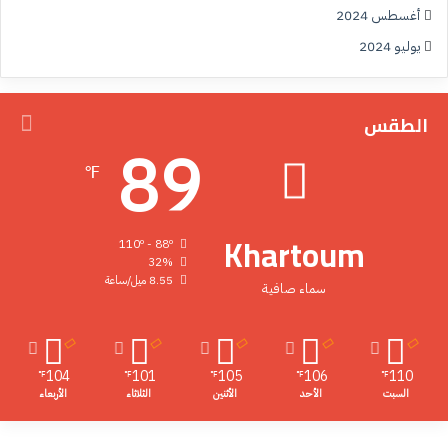
أغسطس 2024
يوليو 2024
الطقس
89
℉
Khartoum
110º - 88º
32%
8.55 ميل/ساعة
سماء صافية
104
101
105
106
110
℉
℉
℉
℉
℉
السبت
الأحد
الأثنين
الثلاثاء
الأربعاء