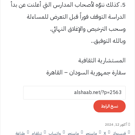
5. كذلك ننوّه لأصحاب المدارس التي أعلنت عن بدأ
الدراسة التوقف فوراً قبل التعرض للمساءلة
وسحب الترخيص والإغلاق النهائي.
وبالله التوفيق..
المستشارية الثقافية
سفارة جمهورية السودان – القاهرة
نسخ الرابط
أكتوبر 12, 2024
فيسبوك
‫X
ماسنجر
ماسنجر
واتساب
تيلقرام
طباعة