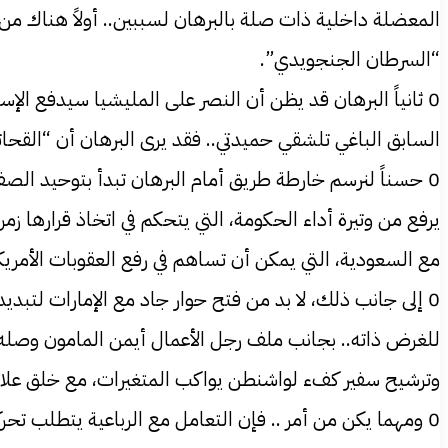
المعضلة داخلية ذات صلة بالبرهان لسببين.. أولاً هناك م
“السرطان الجنجويدي”.
0 ثانياً البرهان قد يظن أن النصر على المليشيا سيدفع الإ
السابق الباغي تلشقي حميدتي.. فقد يرى البرهان أن “الق
0 حسناً لنرسم خارطة طريق أمام البرهان تبدأ بتوحيد ا
يرفع من وتيرة أداء الحكومة، التي يتحكم في اتخاذ قرارها ز
مع السعودية، التي يمكن أن تساهم في رفع العقوبات الأمر
0 إلى جانب ذلك، لا بد من فتح حوار جاد مع الإمارات لتبديد
للغرض ذاته.. بجانب ملف رجل الأعمال أيمن المامون وصله م
وترشيح سفير كفء لواشنطن يواكب المتغيرات، مع خلق علاق
0 ومهما يكن من أمر .. فإن التعامل مع الرباعية يتطلب تحركاً شاملاً من كل مؤسسات الدولة.. وفي مقدمتها جهاز المخابرات، وان يستصحب البرهان رأي اهل السودان.