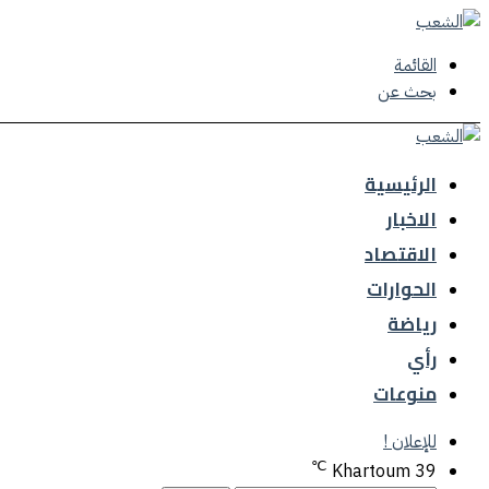
القائمة
بحث عن
الرئيسية
الاخبار
الاقتصاد
الحوارات
رياضة
رأي
منوعات
للإعلان !
℃
Khartoum
39