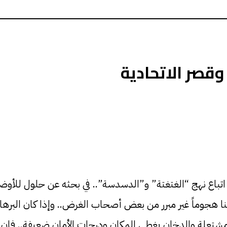
وقصر الاتحادية
 اتباع نهج “الغتغتة” و”الدسدسة”.. في بحثه عن حلول للأوضاع
جوماً غير مبرر من بعض أصحاب الغرض.. وإذا كان البرهان 
ان مشتعلة والدخان يغطي المكان ودرجات الأمان ضعيفة.. فإن