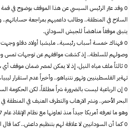
السلاح في المنطقة.. وطالب داعميهم بمراجعة حساباتهم.. و
يتبنى موقفاً مناهضاً للجيش السوداني.
0 فهناك خمسة أسباب رئيسية.. مليشيا أولاد دقلو وجهت لمصر
وصولهم للسلطة.. إذ كشفت مواقفهم عن توجهات تمس وحدة
0 ثالثاً ملف مياه النيل، إذ لا يمكن لمصر ضمان موقف أ
تهةير الفلسطينيين وتهور نتنياهو.. وأخيراً عدم استقرار ل
0 إن الرباعية ليست بالضرورة شراً مطلقاً، لكن الحكومة ا
البحر الأحمر.. ونشر الارهاب والتطرف العنيف في المنطقة في
وهو ما تعرفه أمريكا جيداً منذ تعاونها مع نظام الإنقاذ عام 2017 ورفعها الحظر الاقتصادي وبدء مفاوضات لرفع اسم السودان من قائمة الإرهاب.
0 كما أن السودانيين لا علاقة لهم بتنظيم داعش.. كما قال