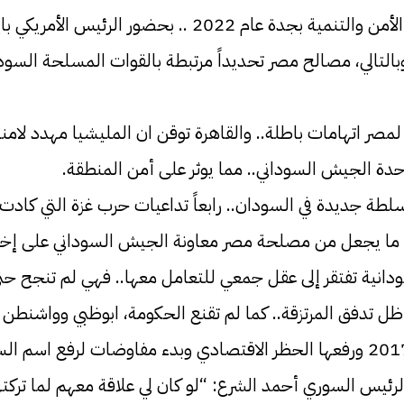
0 وقد عبّر الرئيس السيسي عن هذا الموقف بوضوح في قمة ال
بالتالي، مصالح مصر تحديداً مرتبطة بالقوات المسلحة السود
 اتهامات باطلة.. والقاهرة توقن ان المليشيا مهدد لامنها.. 
 الجيش السوداني.. مما يوثر على أمن المنطقة.
ي سلطة جديدة في السودان.. رابعاً تداعيات حرب غزة التي ك
يبيا، ما يجعل من مصلحة مصر معاونة الجيش السوداني على إخم
لسودانية تفتقر إلى عقل جمعي للتعامل معها.. فهي لم تنجح حت
 ظل تدفق المرتزقة.. كما لم تقنع الحكومة، ابوظبي وواشنطن 
 الرئيس السوري أحمد الشرع: “لو كان لي علاقة معهم لما ترك