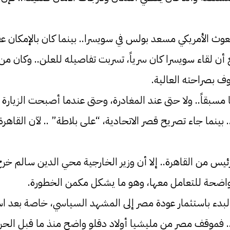
بعوث الأمريكي مسعد بولس في سويسرا.. بينما كان بالإمكان عق
ومع أن لقاء سويسرا كان سرياً، تسربت تفاصيله للعلن.. وكان
ف بصراحته العالية.
ا مسبقاً.. ولا حتى عند المغادرة، وحتى عندما أصبحت الزيارة 
بينما جاء تصريح قصر الاتحادية، “على بلاطة” .. لآن القاهرة ل
رئيس من القاهرة.. إلا أن وزير الخارجية محي الدين سالم خرج
ؤية واضحة للتعامل معها، وهو ما يشكل مكمن الخطورة.
والبدء باستثمار عودة مصر إلى المشهد السياسي، خاصة بعد ا
ولى.. فموقف مصر من مليشيا أولاد دقلو واضح منذ ما قبل الحر