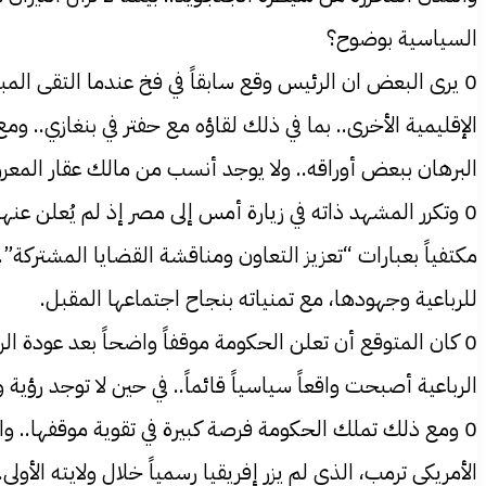
السياسية بوضوح؟
0 يرى البعض ان الرئيس وقع سابقاً في فخ عندما التقى الم
الإقليمية الأخرى.. بما في ذلك لقاؤه مع حفتر في بنغازي.. 
البرهان ببعض أوراقه.. ولا يوجد أنسب من مالك عقار المعرو
0 وتكرر المشهد ذاته في زيارة أمس إلى مصر إذ لم يُعلن عنه
مكتفياً بعبارات “تعزيز التعاون ومناقشة القضايا المشتركة”.. 
للرباعية وجهودها، مع تمنياته بنجاح اجتماعها المقبل.
0 كان المتوقع أن تعلن الحكومة موقفاً واضحاً بعد عودة ال
الرباعية أصبحت واقعاً سياسياً قائماً.. في حين لا توجد ر
0 ومع ذلك تملك الحكومة فرصة كبيرة في تقوية موقفها.. 
الأمريكي ترمب، الذي لم يزر إفريقيا رسمياً خلال ولايته الأ