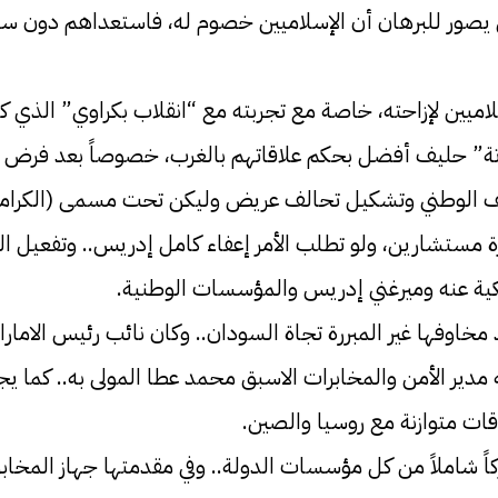
ن يصور للبرهان أن الإسلاميين خصوم له، فاستعداهم دون سب
سلاميين لإزاحته، خاصة مع تجربته مع “انقلاب بكراوي” الذي ك
حاتة” حليف أفضل بحكم علاقاتهم بالغرب، خصوصاً بعد فرض 
لصف الوطني وتشكيل تحالف عريض وليكن تحت مسمى (الكرامة).
مرة مستشارين، ولو تطلب الأمر إعفاء كامل إدريس.. وتفعيل ال
يكية عنه وميرغني إدريس والمؤسسات الوطنية.
 مخاوفها غير المبررة تجاة السودان.. وكان نائب رئيس الامارا
دير الأمن والمخابرات الاسبق محمد عطا المولى به.. كما يج
ات متوازنة مع روسيا والصين.