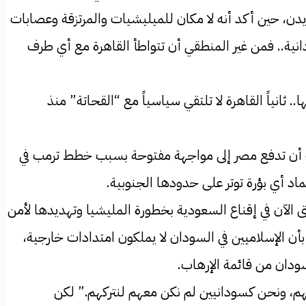
أمن والتنمية بجدة عام 2022 .. بحضور الرئيس الأمريكي بايدن، حين أكد أنه لا مكان للميليشيات والمرتزقة وعصابات
انية.. فمن غير المنطقي أن تتواطأ القاهرة مع أي طرف
ثانياً القاهرة لا تلتقي سياسياً مع “القحاتة” منذ
ادت أن تدفع مصر إلى مواجهة مفتوحة بسبب خطط ترمب في
اد أي بؤرة توتر على حدودها الجنوبية.
ى الآن في إقناع السعودية بخطورة المليشيا وتهديدها لأمن
بأن الإسلاميين في السودان لا يملكون امتدادات خارجية،
تهم، ونحن كسودانيين لم نكن معهم لنتركهم.” لكن