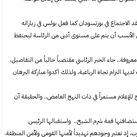
د الاجتماع في بورتسودان كما فعل بولس في زياراته
 من الأنسب أن يتم على مستوى أدنى من الرئاسة ليحتفظ
معروفة.. جاء الخبر الرئاسي مقتضباً خالياً من التفاصيل،
ديها التزام تجاة الرباعية، ولذلك اكدوا مباركة البرهان
 للإعلام مستمراً في ذات النهج الغامض.. والحقيقة أن
ستضافتها قمة شرم الشيخ.. واستقبالها الرئيس
ب، إذ تعتبر وجودهم تهديداً لأمنها القومي ولأمن المنطقة.