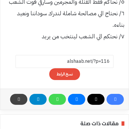
٥/ نحاكم فقط القتلة والمجرمين وسارقي قوت الشعب
٦/ نحتاج الي مصالحة شاملة لندرك سوداننا ونعيد
بناءه.
٧/ نحتكم الي الشعب لينتخب من يريد
نسخ الرابط
مقالات ذات صلة