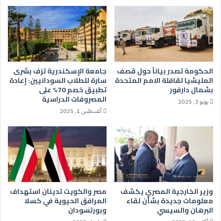
الحكومة تصدر بياناً حول قصف
جامعة الإسكندرية تزف بشرى
المليشيا لقافلة الامم المتحدة
سارة للطلاب السودانيين: إعادة
بشمال دارفور
تطبيق خصم 70% على
المصروفات الدراسية
يونيو 3, 2025
أغسطس 1, 2025
وزير الخارجية المصري يكشف
مصر والكويت تدينان استهداف
معلومات جديدة بشأن لقاء
المرافق الحيوية في كسلا
البرهان والسيسي
وبورتسودان