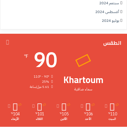
سبتمبر 2024
أغسطس 2024
يوليو 2024
الطقس
90
℉
Khartoum
110º - 90º
25%
5.61 ميل/ساعة
سماء صافية
104
101
105
106
110
℉
℉
℉
℉
℉
السبت
الأحد
الأثنين
الثلاثاء
الأربعاء