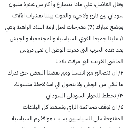
وقال الفاضل، علي ماذا نتصارع وأكثر من عشرة مليون
سوداني بين نازح ولاجيء والموت بيننا بعشرات الآلاف
ووضع مبارك (7) مقترحات لحل ازمة البلاد الراهنة وهي
١/ علينا جميعا القوي السياسية والمجتمعية والجيش
بعد هذه الحرب التي دمرت الوطن ان نعي دروس
الماضي القريب التي مزقت بلادنا
٢/ ان نتصالح مع انفسنا ومع بعضنا البعض حتي ندرك
ما تبقي من الوطن ولا نتحول الي امة لاجئة متسولة.
٣/ نخطط للحوار السوداني السوداني
٤/ ان نوقف محاكمة الرأي ونسقط كل البلاغات
المفتوحة علي السياسيين بسبب مواقفهم السياسية