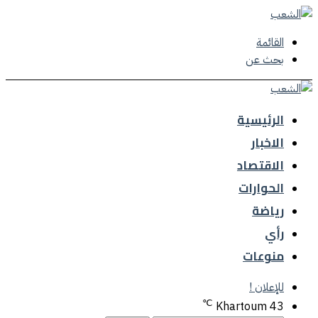
القائمة
بحث عن
الرئيسية
الاخبار
الاقتصاد
الحوارات
رياضة
رأي
منوعات
للإعلان !
℃
Khartoum
43