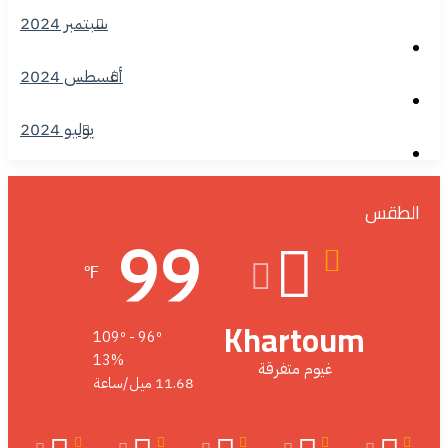
سبتمبر 2024
أغسطس 2024
يوليو 2024
الطقس
99
℉
Khartoum
109º - 96º
13%
غيوم متفرقة
11.68 ميل/ساعة