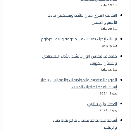
منذ 19 ساعة
التحالف البحري يعين قائده ويستكمل بناءه
الأسبوع المقبل
منذ 20 ساعة
ترتيبات لإجراء تغييرات في حكومة ولاية الخرطوم
منذ يوم واحد
مفاجأة.. مجلس الوزراء يشيد بالأداء الاقتصادي
ويطمئن للكهرباء
منذ 15 ساعة
الموارد المعدنية والمواصفات والمقاييس تبحثان
إنشاء نافذة لصادرات الذهب
يوليو 5, 2024
العطا يعزي مناوي
يوليو 5, 2024
أسامة عبدالماجد يكتب .. ما لم يقله ضياء
والزملاء