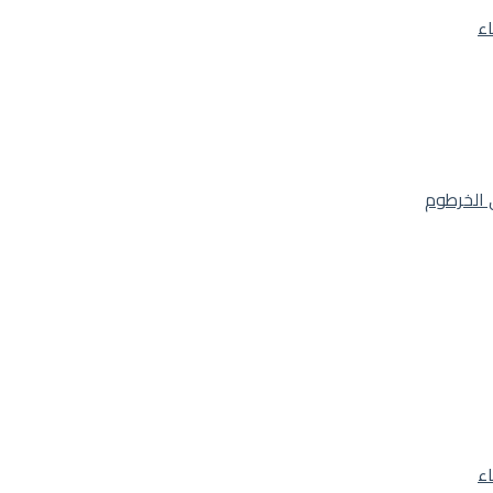
اء
 الخرطوم
اء