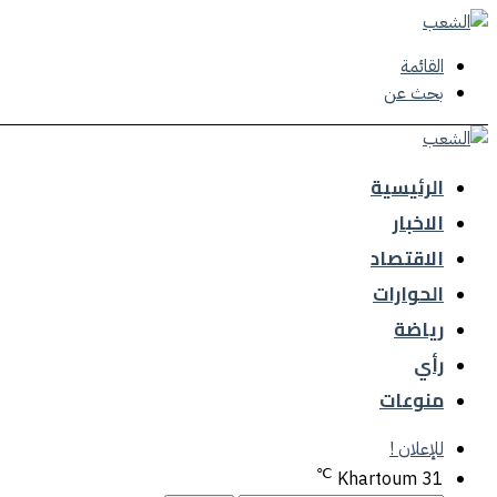
القائمة
بحث عن
الرئيسية
الاخبار
الاقتصاد
الحوارات
رياضة
رأي
منوعات
للإعلان !
℃
Khartoum
31