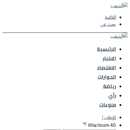
القائمة
بحث عن
الرئيسية
الاخبار
الاقتصاد
الحوارات
رياضة
رأي
منوعات
للإعلان !
℃
Khartoum
40