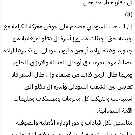
آل دقلو جيلا بعد جيل.
(3)
إن الشعب السوداني مصمم على خوض معركة الكرامة مع
جيشه حتى اجتثاث مشروع أسرة آل دقلو الإرهابية من
جذوره. وهذه إرادة أربعين مليون سوداني لن تكسرها إرادة
عصابة مهما تمرغت في أوحال العمالة والارتزاق للخارج
ومهما طال الزمن فلابد من صنعاء وإن طال السفر فلا
تعايش بين الشعب السوداني وأسرة آل دقلو التي
استباحت وانتهكت كل محرمات وممسكات وملهمات
الأمة السودانية.
مناشدتي لكل قيادات ورموز الإدارة الأهلية والصوفية
والدينية والمجتمعية في دارفور بضرورة فك الارتباط مع