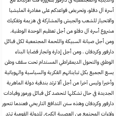
أسرة آل دقلو، وتحريض قواعدكم على مغادرة المليشيا
والانحياز للشعب والجيش والمشاركة في هزيمة وتفكيك
مشروع أسرة آل دقلو من أجل تعظيم الوحدة الوطنية.
ومن أجل صيانة السبيكة واللحمة المجتمعية لكل قبائل
دارفور وكردفان . ومن أجل إدارة وانجاز قضايا البناء
الوطني والتحول الديمقراطي المستدام تحت سقف وطن
يسع الجميع بكل تبايناتهم الفكرية والسياسية والهوياتية
وأخيرا وليس آخرا من أجل ألا ترتد بندقية دولة الماهرية
الجديدة في حال تشكلها لتحصد كل قبائل ورموز وقيادات
دارفور وكردفان وهذه سنن التدافع التاريخي فعندما تتحور
ولاءات المجتمع من العصبية الكبرى للدولة القومية ترتد