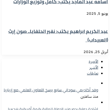
أسامه عبد الماجد يكتب: كامل وتوزيع الوزارات
يونيو 5, 2025
عبد الكريم ابراهيم يكتب: نفير الحلفايا.. صون إرث
(العبيداب)
أبريل 25, 2026
الأخيرة
الأشهر
تعليقات
وفد أكاديمي سوداني سابع يرسخ التعاون العلمي مع إريتريا
منذ ساعتين
إشادة دولية بدور وزير الدولة للمالية بقمة أفريقية بنيجيريا