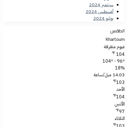
سبتمبر 2024
أغسطس 2024
يوليو 2024
الطقس
Khartoum
غيوم متفرقة
℉
104
104º - 96º
18%
14.03 ميل/ساعة
℉
103
الأحد
℉
104
الأثنين
℉
97
الثلاثاء
℉
103