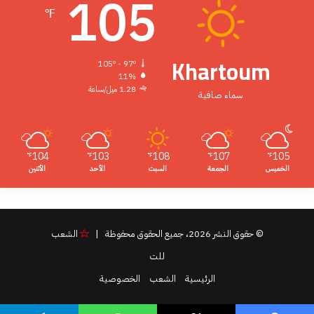
105
℉
Khartoum
105º - 97º
11%
1.28 ميل/ساعة
سماء صافية
104
103
108
107
105
℉
℉
℉
℉
℉
الخميس
الجمعة
السبت
الأحد
الأثنين
© حقوق النشر 2026، جميع الحقوق محفوظة |
الشعب
للت
الرئيسية
الشعب
الخصوصية