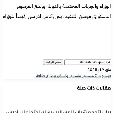
الوزراء والجهات المختصة بالدولة، بوضع المرسوم
الدستوري موضع التنفيذ. يعين كامل ادريس رئيساً للوزراء
نسخ الرابط
مايو 19, 2025
فيسبوك
‫X
ماسنجر
ماسنجر
واتساب
تيلقرام
طباعة
مقالات ذات صلة
بيان لتجمع شباب المساليت بشأن اجتماعات أديس