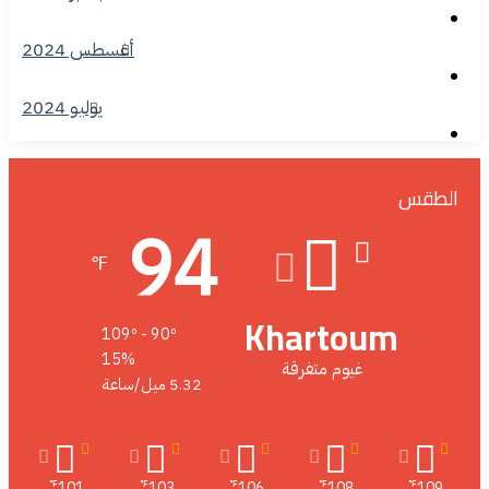
أغسطس 2024
يوليو 2024
الطقس
94
℉
Khartoum
109º - 90º
15%
غيوم متفرقة
5.32 ميل/ساعة
101
103
106
108
109
℉
℉
℉
℉
℉