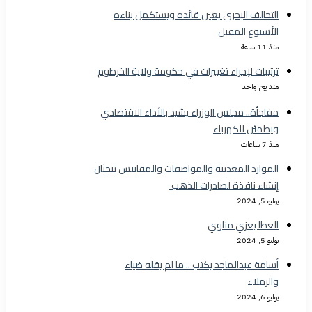
التحالف البحري يعين قائده ويستكمل بناءه
الأسبوع المقبل
منذ 11 ساعة
ترتيبات لإجراء تغييرات في حكومة ولاية الخرطوم
منذ يوم واحد
مفاجأة.. مجلس الوزراء يشيد بالأداء الاقتصادي
ويطمئن للكهرباء
منذ 7 ساعات
الموارد المعدنية والمواصفات والمقاييس تبحثان
إنشاء نافذة لصادرات الذهب
يوليو 5, 2024
العطا يعزي مناوي
يوليو 5, 2024
أسامة عبدالماجد يكتب .. ما لم يقله ضياء
والزملاء
يوليو 6, 2024