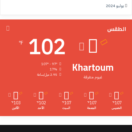
يوليو 2024
الطقس
102
℉
Khartoum
107º - 97º
17%
2.95 ميل/ساعة
غيوم متفرقة
103
102
107
107
107
℉
℉
℉
℉
℉
الخميس
الجمعة
السبت
الأحد
الأثنين