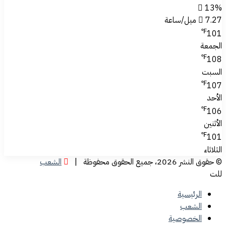
13%
7.27 ميل/ساعة
℉
101
الجمعة
℉
108
السبت
℉
107
الأحد
℉
106
الأثنين
℉
101
الثلاثاء
© حقوق النشر 2026، جميع الحقوق محفوظة |
الشعب
للت
الرئيسية
الشعب
الخصوصية