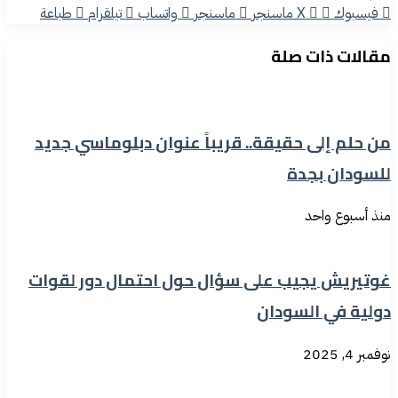
فيسبوك
‫X
ماسنجر
ماسنجر
واتساب
تيلقرام
طباعة
مقالات ذات صلة
من حلم إلى حقيقة.. قريباً عنوان دبلوماسي جديد
للسودان بجدة
منذ أسبوع واحد
غوتيريش يجيب على سؤال حول احتمال دور لقوات
دولية في السودان
نوفمبر 4, 2025