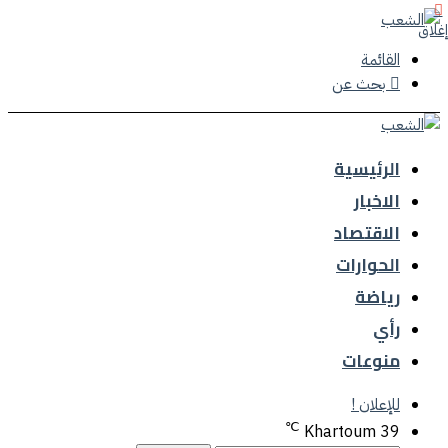
إغلاق
القائمة
بحث عن
الرئيسية
الاخبار
الاقتصاد
الحوارات
رياضة
رأي
منوعات
للإعلان !
℃
Khartoum
39