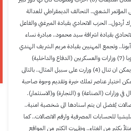
 المؤتمر الشعبي.. التحالف الديمقراطي للعدالة
رك أردول.. الحزب الاتحادي بقيادة الميرغني والفاعل
لاتحادي بقيادة اشراقة سيد محمود.. مبادرة نساء
أبونا.. وتجمع المهنيين بقيادة مريم الشريف الهندي
0 وطالما نال تكتل جوبا (7) وزارات والعسكريين (الدفاع والداخلية)
والاحزاب اعلاة الـ (6) يمكن ان تنال (4) وزارت على سبيل المثال.. بالتالى
زارة.. ويمكن اختيار عناصر تملك خبرة وتقديم وجوة صاحبة
 في وزارات (الصناعة) و (التجارة) و(الاستثمار).
اتصالات يُفضل ان يتم اسنادها الى شخصية امنية..
مليشيا للحسابات المصرفية وارقم الاتصالات.. كما
تلأ بكثير من الغثاء.. وظهرت الكثير من المواقع