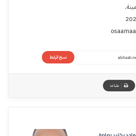
ينة.
osaamaa
نسخ الرابط
طباعة
ماجد يكتب: رصاصة