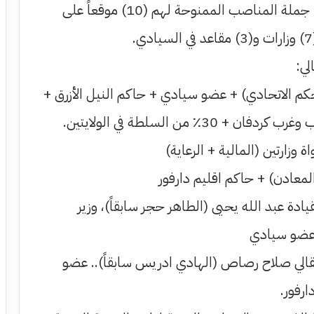
ومكون سياسي.. بينما جملة المناصب الممنوحة لهم (10) موقعاً على
لحكم الاتحادي) + عضو سيادي + حاكم النيل الأزرق +
+ 30٪ من السلطة في الولايتين.
 وزارتين (المالية + الرعاية)
لمعادن) + حاكم اقليم دارفور
يادة عبد الله يحيى (الطاهر حجر سابقاً)، وزير
+ عضو سيادي
قالي صلاح رصاص (الهادي ادريس سابقاً).. عضو
رفور.