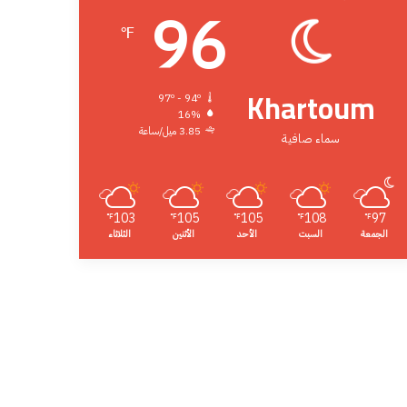
96
℉
Khartoum
97º - 94º
16%
3.85 ميل/ساعة
سماء صافية
103
105
105
108
97
℉
℉
℉
℉
℉
الجمعة
السبت
الأحد
الأثنين
الثلاثاء