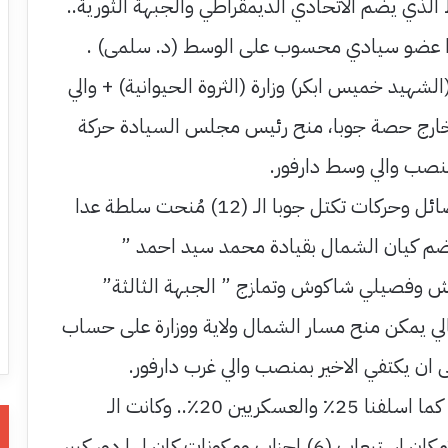
ط الذي يضم الاتحادي الديمقراطي والجبهة الثورية..
ؤخرا عضو سيادي محسوب على الوسط (د. سلمى) .
لشهيد خميس ابكر) وزارة (الثروة الحيوانية) + والي
 خارج حصة جوبا، منح رئيس مجلس السيادة حركة
 منصب والي وسط دارفور.
0 وبذلك تكون كل فصائل وحركات تكتل جوبا الـ (12) مُنحت سلطة عدا
م كيان الشمال بقيادة محمد سيد احمد ”
 وفصيلي شاكوش وتمازج ” الجبهة الثالثة”
لتالي يمكن منح مسار الشمال ولاية ووزارة على حساب
 ان يكتفي الاخير بمنصب والي غرب دارفور.
0 ان حصة تكتل جوبا كما اسلفنا 25٪ والعسكريين 20٪.. وكانت الـ
(55٪) لـ (قحت).. بالامكان استيعاب (6) احزاب ومكونات كان لها دور كبير