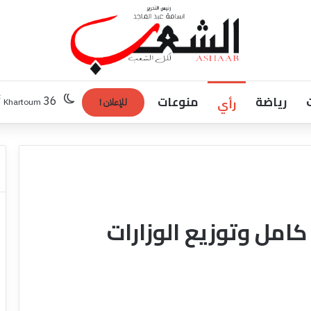
رياضة
منوعات
℃
رأي
36
Khartoum
للإعلان !
كامل وتوزيع الوزارات