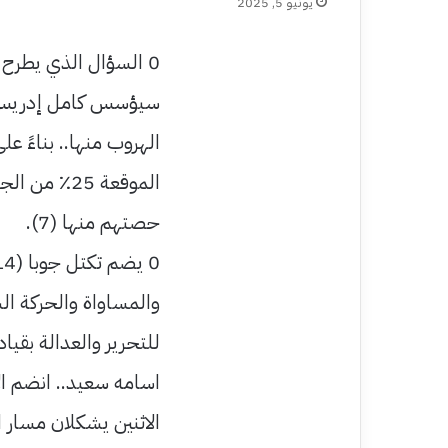
يونيو 5, 2025
0 السؤال الذي يطرح
سيؤسس كامل إدريس 
الهروب منها.. بناءً ع
حصتهم منها (7).
والمساواة والحركة الش
للتحرير والعدالة بقي
اسامه سعيد.. انضم ال