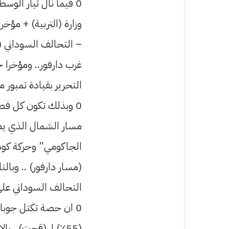
0 فيما نال تيار الوس
وزارة (التربية) + م
– التحالف السوداني (ا
غرب دارفور.. ومؤخرا
التحرير بقيادة تمبور
مسار الشمال الذي يض
الجاكومي” وحركة كوش
(مسار دارفور) .. وبا
التحالف السوداني على