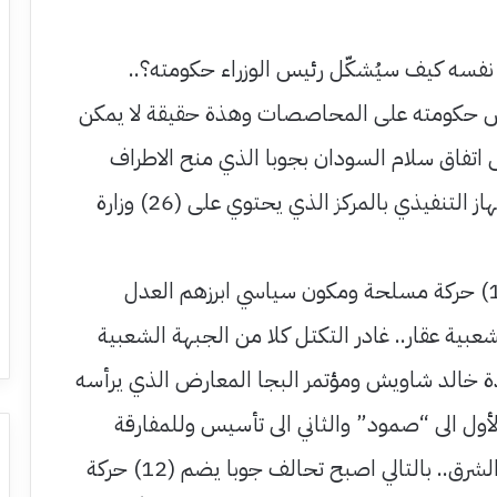
 نفسه كيف سيُشكّل رئيس الوزراء حكومته؟..
حكومته على المحاصصات وهذة حقيقة لا يمكن
لى اتفاق سلام السودان بجوبا الذي منح الاطراف
الموقعة 25٪ من الجهاز التنفيذي بالمركز الذي يحتوي على (26) وزارة
0 يضم تكتل جوبا (14) حركة مسلحة ومكون سياسي ابرزهم العدل
عبية عقار.. غادر التكتل كلا من الجبهة الشعبية
ادة خالد شاويش ومؤتمر البجا المعارض الذي يرأسه
أول الى “صمود” والثاني الى تأسيس وللمفارقة
الاثنين يشكلان مسار الشرق.. بالتالي اصبح تحالف جوبا يضم (12) حركة