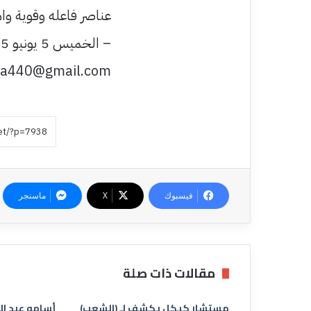
عناصر فاعله وقوية وام
– الخميس 5 يونيو 2025
a440@gmail.com
فيسبوك
‫X
ماسنجر
مقالات ذات صلة
مستشار كيكل يكشف لـ (الشعب)
أسامه عبد ال