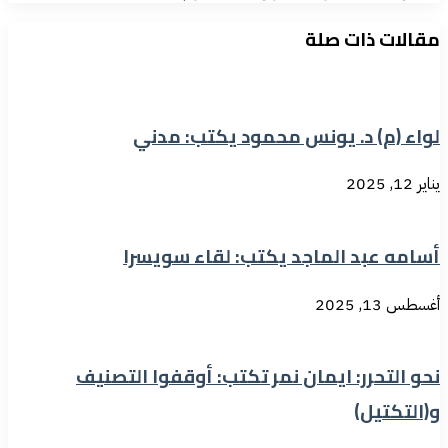
مقالات ذات صلة
لواء (م) د. يونس محمود يكتب: مدني
يناير 12, 2025
أسامه عبد الماجد يكتب: لقاء سويسرا
أغسطس 13, 2025
نحو التحرر: ايمان نمر تكتب: أوقفوا التصنيف
و(التكتيل)