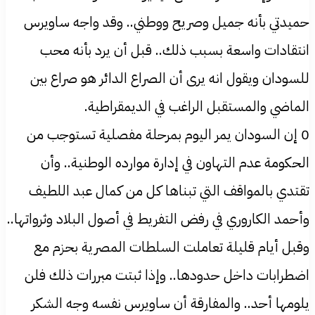
حميدتي بأنه جميل وصريح ووطني.. وقد واجه ساويرس
انتقادات واسعة بسبب ذلك.. قبل أن يرد بأنه محب
للسودان ويقول انه يرى أن الصراع الدائر هو صراع بين
الماضي والمستقبل الراغب في الديمقراطية.
0 إن السودان يمر اليوم بمرحلة مفصلية تستوجب من
الحكومة عدم التهاون في إدارة موارده الوطنية.. وأن
تقتدي بالمواقف التي تبناها كل من كمال عبد اللطيف
وأحمد الكاروري في رفض التفريط في أصول البلاد وثرواتها..
وقبل أيام قليلة تعاملت السلطات المصرية بحزم مع
اضطرابات داخل حدودها.. وإذا ثبتت مبررات ذلك فلن
يلومها أحد.. والمفارقة أن ساويرس نفسه وجه الشكر