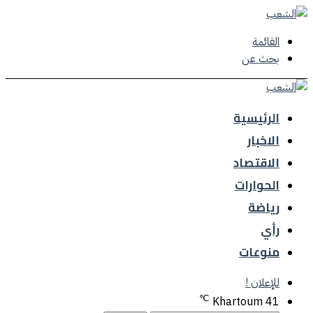
القائمة
بحث عن
الرئيسية
الاخبار
الاقتصاد
الحوارات
رياضة
رأي
منوعات
للإعلان !
℃
Khartoum
41