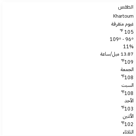
الطقس
Khartoum
غيوم متفرقة
℉
105
109º - 96º
11%
13.87 ميل/ساعة
℉
109
الجمعة
℉
108
السبت
℉
108
الأحد
℉
103
الأثنين
℉
102
الثلاثاء