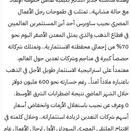
مع حالة مشابهة.. تمثلت في طموحات رجل الأعمال
المصري نجيب ساويرس أحد أبرز المستثمرين العالميين
في قطاع الذهب والذي يمثل المعدن الأصفر اليوم نحو
70% من إجمالي محفظته الاستثمارية.. وتمتلك شركاته
حصصاً كبيرة في مناجم وشركات تعدين حول العالم،
معتمداً على استراتيجية الاستثمار طويل الأجل في الذهب
باعتباره ملاذاً آمناً.. رغم خسارته نحو 600 مليون دولار
خلال الشهر الماضي نتيجة اضطرابات الشرق الأوسط.
0 وعرف عن نجيب باستغلال الأزمات وانخفاض أسعار
أسهم شركات التعدين لزيادة استثماراته.. وخلال كلمته في
افتتاح الملتقى المصري السوداني الأول لرجال الأعمال عام