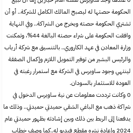
الحكومة حصتها له ليصبح المالك الكامل للشركة.. أو أن
تشتري الحكومة حصته ويخرج من الشراكة.. وفي النهاية
وافقت الحكومة على شراء حصته البالغة 44%، وتمكنت
وزارة المعادن في عهد الكاروري.. بالتنسيق مع شركة أرياب
والرئيس البشير من توفير التمويل اللازم وإكمال الصفقة
لينتهي وجود ساويرس في الشركة مع استمرار رغبته في
العودة للاستثمار بالسودان.
0 وكانت ترددت معلومات عن نية ساويرس الدخول في
شراكة ذهب مع الباغي الشقي حميدتي حميدتي.. وذلك ما
يدفعنا إلى الربط بين ذلك وبين إشادته بظهور حميدتي عام
2024 وإعادة نشره مقطع فيديو له..كما وصف خطاب