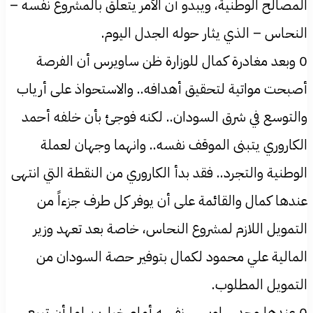
المصالح الوطنية، ويبدو أن الأمر يتعلق بالمشروع نفسه –
النحاس – الذي يثار حوله الجدل اليوم.
0 وبعد مغادرة كمال للوزارة ظن ساويرس أن الفرصة
أصبحت مواتية لتحقيق أهدافه.. والاستحواذ على أرياب
والتوسع في شرق السودان.. لكنه فوجئ بأن خلفه أحمد
الكاروري يتبنى الموقف نفسه.. وانهما وجهان لعملة
الوطنية والتجرد.. فقد بدأ الكاروري من النقطة التي انتهى
عندها كمال والقائمة على أن يوفر كل طرف جزءاً من
التمويل اللازم لمشروع النحاس، خاصة بعد تعهد وزير
المالية علي محمود لكمال بتوفير حصة السودان من
التمويل المطلوب.
0 عندها وجد ساويرس نفسه أمام خيارين إما أن تبيع