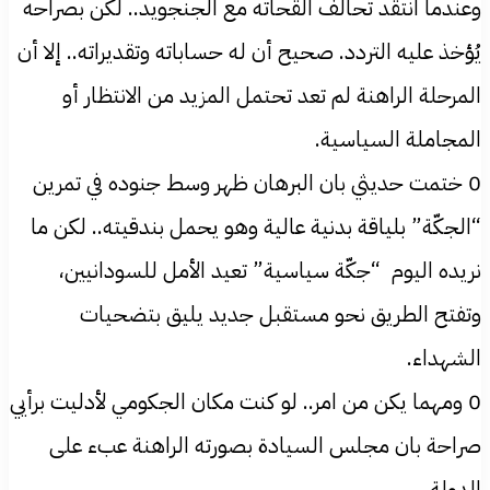
وعندما انتقد تحالف القحاته مع الجنجويد.. لكن بصراحه
يُؤخذ عليه التردد. صحيح أن له حساباته وتقديراته.. إلا أن
المرحلة الراهنة لم تعد تحتمل المزيد من الانتظار أو
المجاملة السياسية.
0 ختمت حديثي بان البرهان ظهر وسط جنوده في تمرين
“الجكّة” بلياقة بدنية عالية وهو يحمل بندقيته.. لكن ما
نريده اليوم “جكّة سياسية” تعيد الأمل للسودانيين،
وتفتح الطريق نحو مستقبل جديد يليق بتضحيات
الشهداء.
0 ومهما يكن من امر.. لو كنت مكان الجكومي لأدليت برأيي
صراحة بان مجلس السيادة بصورته الراهنة عبء على
الدولة.