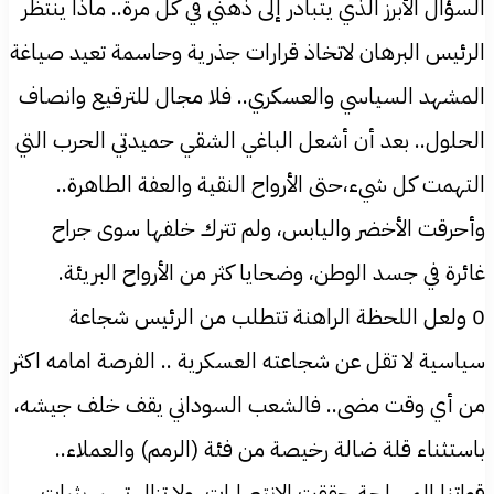
السؤال الأبرز الذي يتبادر إلى ذهني في كل مرة.. ماذا ينتظر
الرئيس البرهان لاتخاذ قرارات جذرية وحاسمة تعيد صياغة
المشهد السياسي والعسكري.. فلا مجال للترقيع وانصاف
الحلول.. بعد أن أشعل الباغي الشقي حميدتي الحرب التي
التهمت كل شيء،حتى الأرواح النقية والعفة الطاهرة..
وأحرقت الأخضر واليابس، ولم تترك خلفها سوى جراح
غائرة في جسد الوطن، وضحايا كثر من الأرواح البريئة.
0 ولعل اللحظة الراهنة تتطلب من الرئيس شجاعة
سياسية لا تقل عن شجاعته العسكرية .. الفرصة امامه اكثر
من أي وقت مضى.. فالشعب السوداني يقف خلف جيشه،
باستثناء قلة ضالة رخيصة من فئة (الرمم) والعملاء..
قواتنا المسلحة حققت الانتصارات، ولا تزال تسير بثبات