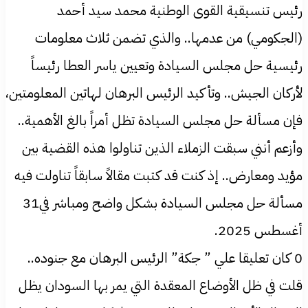
رئيس تنسيقية القوى الوطنية محمد سيد أحمد
(الجكومي) من عدمها.. والذي تضمن ثلاث معلومات
رئيسية حل مجلس السيادة وتعيين ياسر العطا رئيساً
لأركان الجيش.. وتأكيد الرئيس البرهان لهاتين المعلومتين،
فإن مسألة حل مجلس السيادة تظل أمراً بالغ الأهمية..
وأزعم أنني سبقت الزملاء الذين تناولوا هذه القضية بين
مؤيد ومعارض.. إذ كنت قد كتبت مقالاً سابقاً تناولت فيه
مسألة حل مجلس السيادة بشكل واضح ومباشر في31
أغسطس 2025.
0 كان تعليقا علي ” جكة” الرئيس البرهان مع جنوده..
قلت في ظل الأوضاع المعقدة التي يمر بها السودان يظل