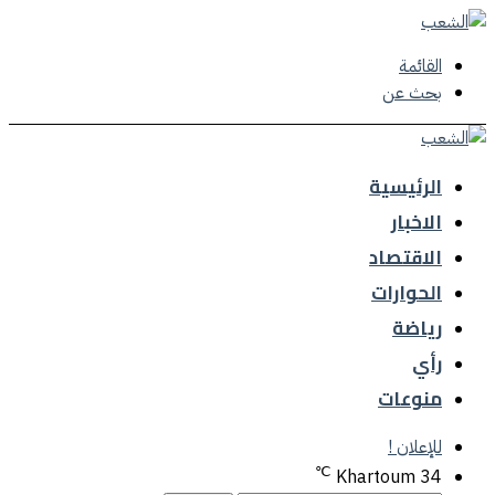
القائمة
بحث عن
الرئيسية
الاخبار
الاقتصاد
الحوارات
رياضة
رأي
منوعات
للإعلان !
℃
Khartoum
34