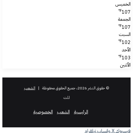
الخميس
℉
107
الجمعة
℉
107
السبت
℉
102
الأحد
℉
103
الأثنين
© حقوق النشر 2026، جميع الحقوق محفوظة |
الشعب
للت
الرئيسية
الشعب
الخصوصية
فيسبوك
‫X
واتساب
تيلقرام