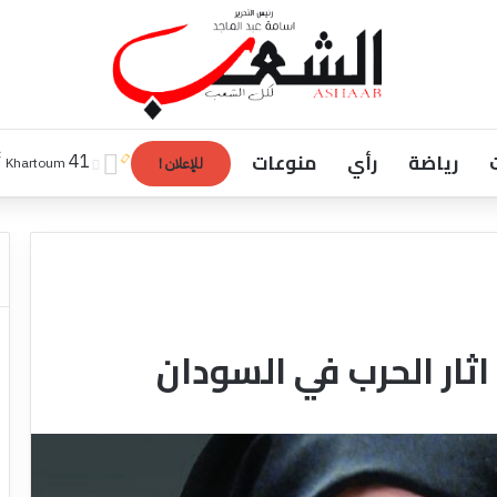
رياضة
رأي
منوعات
℃
41
Khartoum
للإعلان !
اثار الحرب في السودان