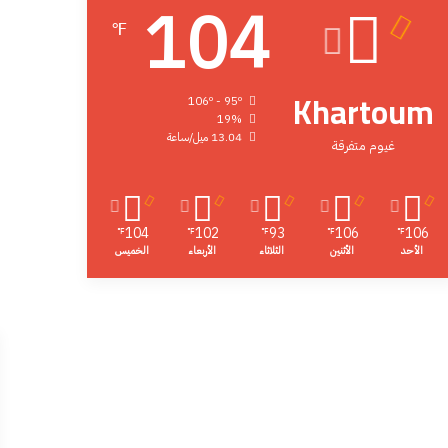
104
℉
Khartoum
106º - 95º
19%
13.04 ميل/ساعة
غيوم متفرقة
104
102
93
106
106
℉
℉
℉
℉
℉
الأحد
الأثنين
الثلاثاء
الأربعاء
الخميس