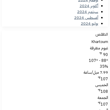
أكتوبر 2024
سبتمبر 2024
أغسطس 2024
يوليو 2024
الطقس
Khartoum
غيوم متفرقة
℉
90
107º - 88º
35%
7.99 ميل/ساعة
℉
107
الخميس
℉
108
الجمعة
℉
107