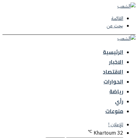
القائمة
بحث عن
الرئيسية
الاخبار
الاقتصاد
الحوارات
رياضة
رأي
منوعات
للإعلان !
℃
Khartoum
32