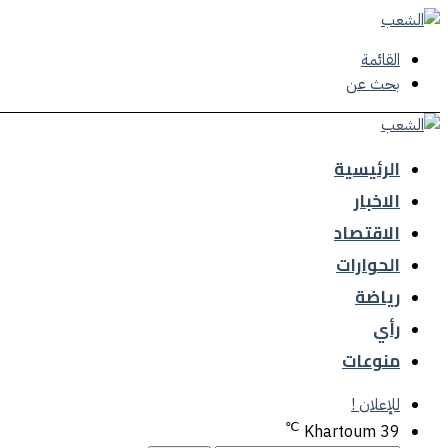
القائمة
بحث عن
الرئيسية
الاخبار
الاقتصاد
الحوارات
رياضة
رأي
منوعات
للإعلان !
℃
Khartoum
39