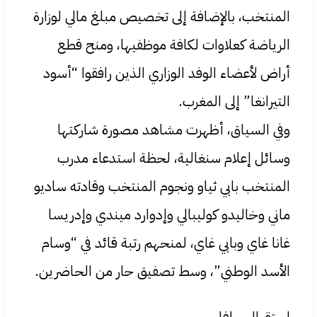
المنتخب، بالإضافة إلى تخصيص مبلغ مالي لوزارة
الرياضة كعلاوات لكافة موظفيها، ومنح قطع
أراض لأعضاء الوفد الوزاري الذين رافقوا “أسود
التيرانغا” إلى المغرب.
وفي السياق، أظهرت مشاهد مصورة شاركتها
وسائل إعلام سنغالية، لحظة استدعاء مدرب
المنتخب بابي ثياو ونجوم المنتخب وقادته ساديو
ماني وخاليدو كوليبالي وإدوارد ميندي وإدريسا
غانا غاي وبابي غاي، لمنحهم رتبة قائد في “وسام
الأسد الوطني”، وسط تصفيق حار من الحاضرين.