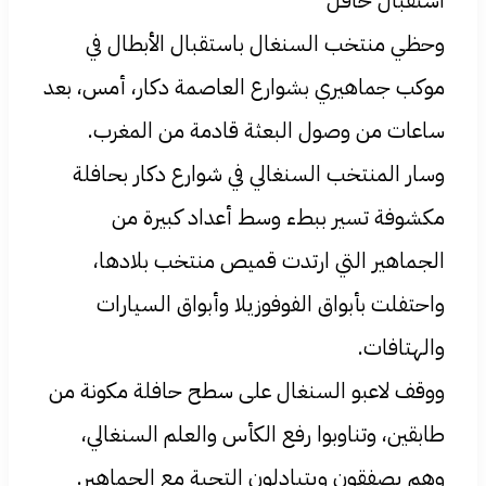
استقبال حافل
وحظي منتخب السنغال باستقبال الأبطال في
موكب جماهيري بشوارع العاصمة دكار، أمس، بعد
ساعات من وصول البعثة قادمة من المغرب.
وسار المنتخب السنغالي في شوارع دكار بحافلة
مكشوفة تسير ببطء وسط أعداد كبيرة من
الجماهير التي ارتدت قميص منتخب بلادها،
واحتفلت بأبواق الفوفوزيلا وأبواق السيارات
والهتافات.
ووقف لاعبو السنغال على سطح حافلة مكونة من
طابقين، وتناوبوا رفع الكأس والعلم السنغالي،
وهم يصفقون ويتبادلون التحية مع الجماهير.