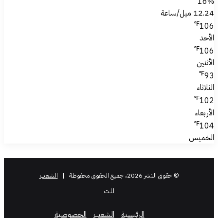
16%
12.24 ميل/ساعة
℉
106
الأحد
℉
106
الأثنين
℉
93
الثلاثاء
℉
102
الأربعاء
℉
104
الخميس
© حقوق النشر 2026، جميع الحقوق محفوظة |
الشعب
للت
الرئيسية
الشعب
الخصوصية