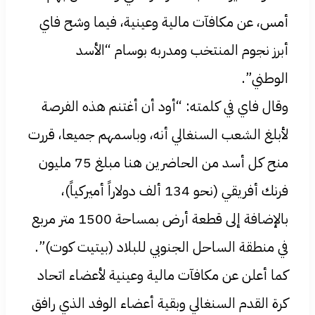
أمس، عن مكافآت مالية وعينية، فيما وشح فاي
أبرز نجوم المنتخب ومدربه بوسام “الأسد
الوطني”.
وقال فاي في كلمته: “أود أن أغتنم هذه الفرصة
لأبلغ الشعب السنغالي أنه، وباسمهم جميعا، قررت
منح كل أسد من الحاضرين هنا مبلغ 75 مليون
فرنك أفريقي (نحو 134 ألف دولاراً أميركياً)،
بالإضافة إلى قطعة أرض بمساحة 1500 متر مربع
في منطقة الساحل الجنوبي للبلاد (بيتيت كوت)”.
كما أعلن عن مكافآت مالية وعينية لأعضاء اتحاد
كرة القدم السنغالي وبقية أعضاء الوفد الذي رافق