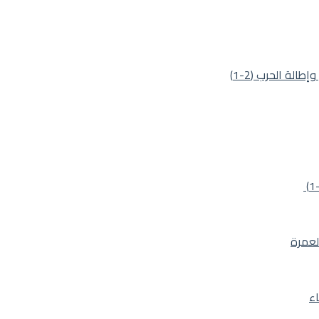
لة الحرب (2-1)
لعمرة
اء