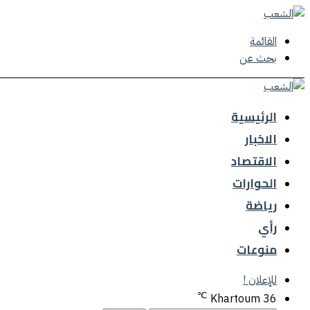
القائمة
بحث عن
الرئيسية
الاخبار
الاقتصاد
الحوارات
رياضة
رأي
منوعات
للإعلان !
℃
Khartoum
36