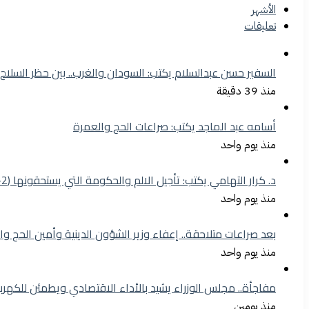
الأشهر
تعليقات
السفير حسن عبدالسلام يكتب: السودان والغرب.. بين حظر السلاح وإطا
منذ 39 دقيقة
أسامه عبد الماجد يكتب: صراعات الحج والعمرة
منذ يوم واحد
د. كرار التهامي يكتب: تأجيل الالم والحكومة التي يستحقونها (2-1)
منذ يوم واحد
بعد صراعات متلاحقة.. إعفاء وزير الشؤون الدينية وأمين الحج وا
منذ يوم واحد
مفاجأة.. مجلس الوزراء يشيد بالأداء الاقتصادي ويطمئن للكهرب
منذ يومين