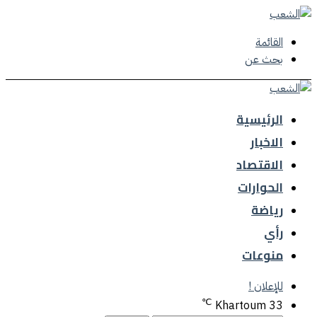
القائمة
بحث عن
الرئيسية
الاخبار
الاقتصاد
الحوارات
رياضة
رأي
منوعات
للإعلان !
℃
Khartoum
33