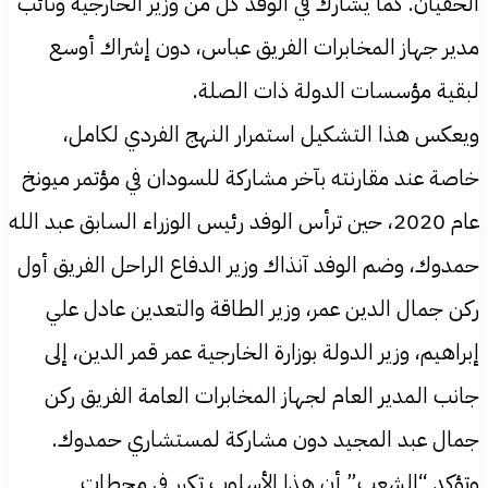
الحفيان. كما يشارك في الوفد كل من وزير الخارجية ونائب
مدير جهاز المخابرات الفريق عباس، دون إشراك أوسع
لبقية مؤسسات الدولة ذات الصلة.
ويعكس هذا التشكيل استمرار النهج الفردي لكامل،
خاصة عند مقارنته بآخر مشاركة للسودان في مؤتمر ميونخ
عام 2020، حين ترأس الوفد رئيس الوزراء السابق عبد الله
حمدوك، وضم الوفد آنذاك وزير الدفاع الراحل الفريق أول
ركن جمال الدين عمر، وزير الطاقة والتعدين عادل علي
إبراهيم، وزير الدولة بوزارة الخارجية عمر قمر الدين، إلى
جانب المدير العام لجهاز المخابرات العامة الفريق ركن
جمال عبد المجيد دون مشاركة لمستشاري حمدوك.
وتؤكد “الشعب” أن هذا الأسلوب تكرر في محطات