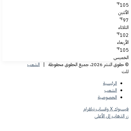
℉
105
الأثنين
℉
97
الثلاثاء
℉
102
الأربعاء
℉
105
الخميس
© حقوق النشر 2026، جميع الحقوق محفوظة |
الشعب
للت
الرئيسية
الشعب
الخصوصية
فيسبوك
‫X
واتساب
تيلقرام
زر الذهاب إلى الأعلى