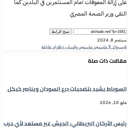
على إزالة المعوقات أمام المستثمرين في البلدين كما
التقى وزير الصحة المصري
نسخ الرابط
سبتمبر 8, 2024
فيسبوك
‫X
ماسنجر
ماسنجر
واتساب
تيلقرام
طباعة
مقالات ذات صلة
السوباط يشيد بتضحيات درع السودان ويناصر كيكل
مايو 10, 2026
رئيس الأركان البريطاني: الجيش غير مستعد لأي حرب