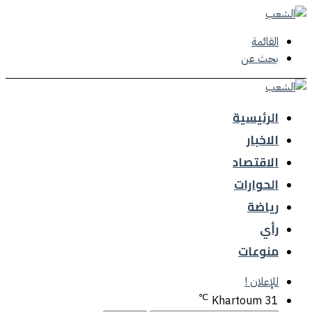
القائمة
بحث عن
الرئيسية
الاخبار
الاقتصاد
الحوارات
رياضة
رأي
منوعات
للإعلان !
℃
Khartoum
31