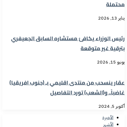
محتملة
يناير 13, 2026
رئيس الوزراء يكافئ مستشاره السابق الجعيفري
بترقية غير متوقعة
يونيو 15, 2026
عقار ينسحب من منتدى اقليمي بـ (جنوب افريقيا)
غاضباً.. و(الشعب) تورد التفاصيل
أكتوبر 5, 2024
الأخيرة
الأشهر