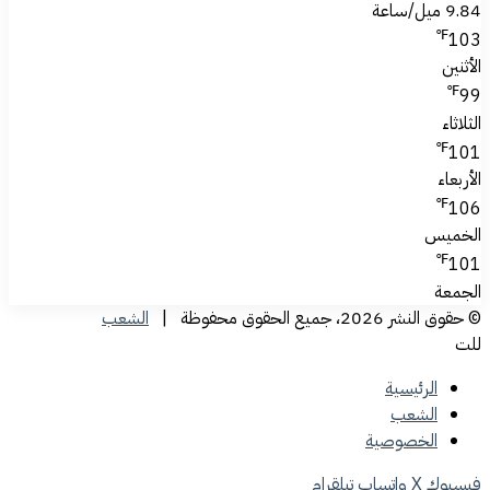
9.84 ميل/ساعة
℉
103
الأثنين
℉
99
الثلاثاء
℉
101
الأربعاء
℉
106
الخميس
℉
101
الجمعة
© حقوق النشر 2026، جميع الحقوق محفوظة |
الشعب
للت
الرئيسية
الشعب
الخصوصية
فيسبوك
‫X
واتساب
تيلقرام