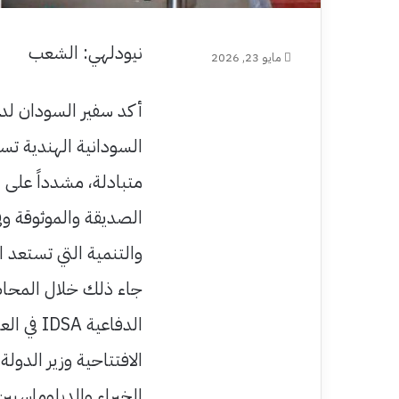
نيودلهي: الشعب
مايو 23, 2026
أكد سفير السودان لدى
السودانية الهندية تس
متبادلة، مشدداً على 
الصديقة والموثوقة وفي
والتنمية التي تستعد ا
جاء ذلك خلال المحاضر
الدفاعية
الافتتاحية وزير الدول
الخبراء والدبلوماسيين