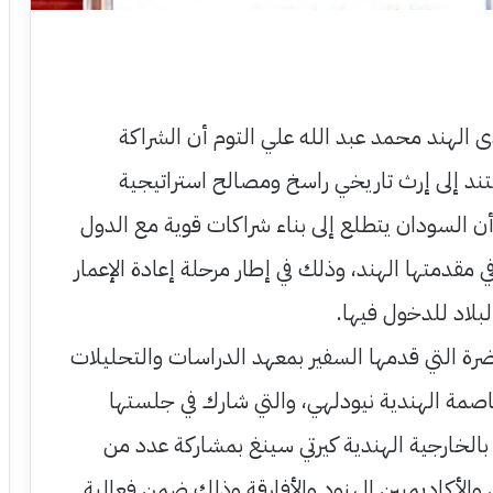
 الهند محمد عبد الله علي التوم أن الشراكة
تند إلى إرث تاريخي راسخ ومصالح استراتيجية
أن السودان يتطلع إلى بناء شراكات قوية مع الدول
 مقدمتها الهند، وذلك في إطار مرحلة إعادة الإعمار
لبلاد للدخول فيها.
ة التي قدمها السفير بمعهد الدراسات والتحليلات
 IDSA في العاصمة الهندية نيودلهي، والتي شارك في جلستها
ة بالخارجية الهندية كيرتي سينغ بمشاركة عدد من
 والأكاديميين الهنود والأفارقة وذلك ضمن فعالية