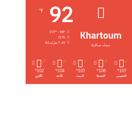
92
℉
Khartoum
107º - 88º
31%
7.18 ميل/ساعة
سماء صافية
102
104
107
108
107
℉
℉
℉
℉
℉
الخميس
الجمعة
السبت
الأحد
الأثنين