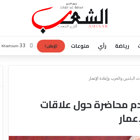
رياضة
رأي
منوعات
℃
33
Khartoum
للإعلان !
 البلدين والحرب وإعادة الإعمار
دم محاضرة حول علاقات
عمار