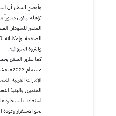
وأوضح السفير أن السو
تؤهله ليكون محوراً مه
المتميز للسودان المطل
الضخمة، وإمكاناته الك
والثروة الحيوانية.
كما تطرق السفير بحسب
منذ عام 
الإمارات العربية الم
المدنيين والبنية التح
استعادت السيطرة على 
نحو الاستقرار وعودة ا