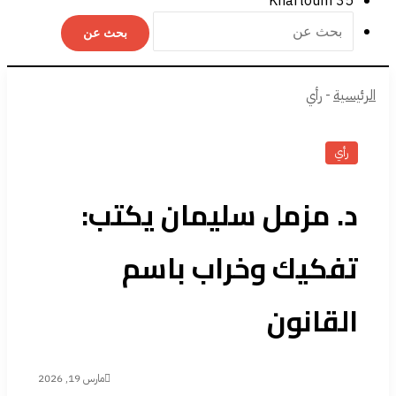
Khartoum
35
بحث عن
الرئيسية
-
رأي
رأي
د. مزمل سليمان يكتب:
تفكيك وخراب باسم
القانون
مارس 19, 2026