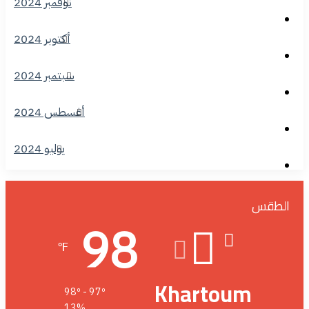
نوفمبر 2024
أكتوبر 2024
سبتمبر 2024
أغسطس 2024
يوليو 2024
الطقس
98
℉
Khartoum
98º - 97º
13%