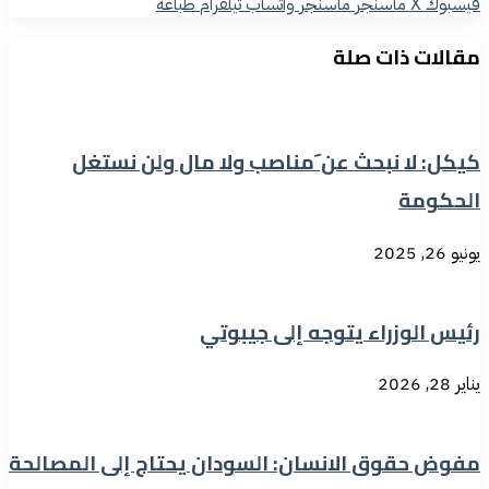
فيسبوك
‫X
ماسنجر
ماسنجر
واتساب
تيلقرام
طباعة
مقالات ذات صلة
كيكل: لا نبحث عن َمناصب ولا مال ولن نستغل
الحكومة
يونيو 26, 2025
رئيس الوزراء يتوجه إلى جيبوتي
يناير 28, 2026
مفوض حقوق الانسان: السودان يحتاج إلى المصالحة