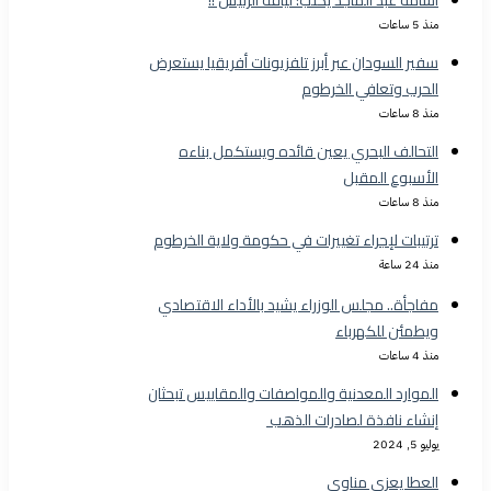
أسامه عبد الماجد يكتب: لياقة الرئيس !!
منذ 5 ساعات
سفير السودان عبر أبرز تلفزيونات أفريقيا يستعرض
الحرب وتعافي الخرطوم
منذ 8 ساعات
التحالف البحري يعين قائده ويستكمل بناءه
الأسبوع المقبل
منذ 8 ساعات
ترتيبات لإجراء تغييرات في حكومة ولاية الخرطوم
منذ 24 ساعة
مفاجأة.. مجلس الوزراء يشيد بالأداء الاقتصادي
ويطمئن للكهرباء
منذ 4 ساعات
الموارد المعدنية والمواصفات والمقاييس تبحثان
إنشاء نافذة لصادرات الذهب
يوليو 5, 2024
العطا يعزي مناوي