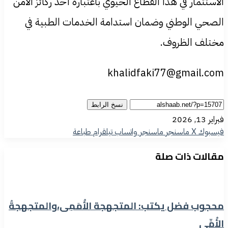
الاستثمار في هذا القطاع الحيوي باعتباره أحد ركائز الأمن
الصحي الوطني وضمان استدامة الخدمات الطبية في
مختلف الظروف.
khalidfaki77@gmail.com
نسخ الرابط
فبراير 13, 2026
فيسبوك
‫X
ماسنجر
ماسنجر
واتساب
تيلقرام
طباعة
مقالات ذات صلة
محجوب فضل يكتب: المتجهجة الأُمَمِی،والمتجهجةُ
الأُمِّی