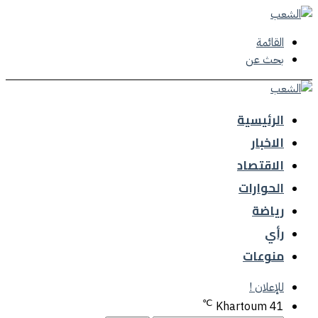
القائمة
بحث عن
الرئيسية
الاخبار
الاقتصاد
الحوارات
رياضة
رأي
منوعات
للإعلان !
℃
Khartoum
41