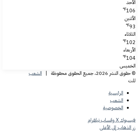
الأحد
℉
106
الأثنين
℉
93
الثلاثاء
℉
102
الأربعاء
℉
104
الخميس
© حقوق النشر 2026، جميع الحقوق محفوظة |
الشعب
للت
الرئيسية
الشعب
الخصوصية
فيسبوك
‫X
واتساب
تيلقرام
زر الذهاب إلى الأعلى