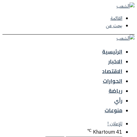
القائمة
بحث عن
الرئيسية
الاخبار
الاقتصاد
الحوارات
رياضة
رأي
منوعات
للإعلان !
℃
Khartoum
41