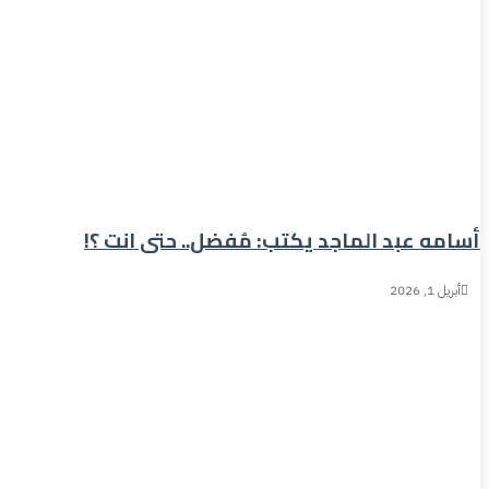
أسامه عبد الماجد يكتب: مُفضل.. حتى انت ؟!
أبريل 1, 2026