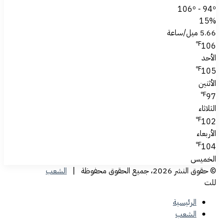
106º - 94º
15%
5.66 ميل/ساعة
℉
106
الأحد
℉
105
الأثنين
℉
97
الثلاثاء
℉
102
الأربعاء
℉
104
الخميس
© حقوق النشر 2026، جميع الحقوق محفوظة |
الشعب
للت
الرئيسية
الشعب