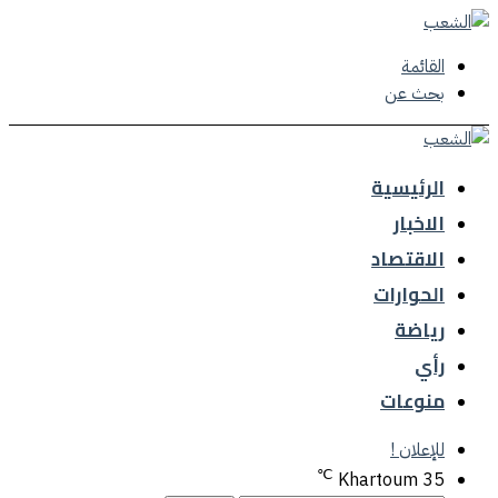
القائمة
بحث عن
الرئيسية
الاخبار
الاقتصاد
الحوارات
رياضة
رأي
منوعات
للإعلان !
℃
Khartoum
35