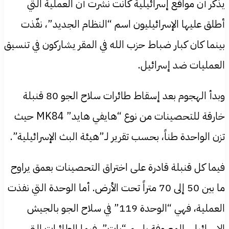
يذكر أن مواقع إسرائيلية كانت نشرت أن العملية التي
أطلق عليها الإسرائيليون اسم “النظام الجديد”، نفّذت
بينما كان كبار ضباط حزب الله في المقر يشاركون في تنسيق
العمليات ضد إسرائيل.
وبدأ الهجوم بعد إسقاط طائرات سلاح الجو 80 قنبلة
خارقة للتحصينات من نوع “هايفي هايد” MK84 حيث
تزن الواحدة طناً، بحسب تقرير لـ”هيئة البث الإسرائيلية”.
فيما كل قنبلة قادرة على اختراق التحصينات بعمق يراوح
ما بين 50 إلى 70 متراً تحت الأرض. أما الوحدة التي نفذت
العملية، فهي “الوحدة 119” في سلاح الجو بالجيش
الإسرائيلي المعروفة باسم “بات”، فيما الطائرات التي