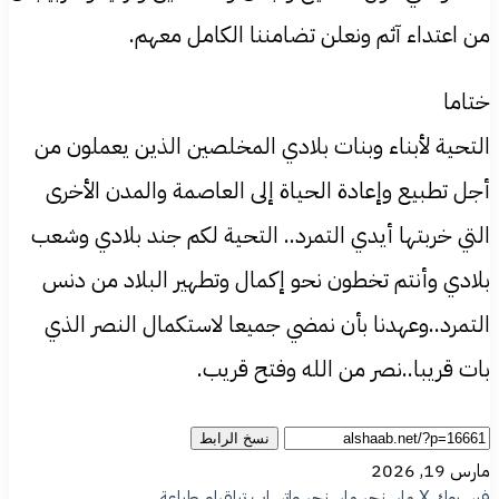
من اعتداء آثم ونعلن تضامننا الكامل معهم.
ختاما
التحية لأبناء وبنات بلادي المخلصين الذين يعملون من
أجل تطبيع وإعادة الحياة إلى العاصمة والمدن الأخرى
التي خربتها أيدي التمرد.. التحية لكم جند بلادي وشعب
بلادي وأنتم تخطون نحو إكمال وتطهير البلاد من دنس
التمرد..وعهدنا بأن نمضي جميعا لاستكمال النصر الذي
بات قريبا..نصر من الله وفتح قريب.
نسخ الرابط
مارس 19, 2026
فيسبوك
‫X
ماسنجر
ماسنجر
واتساب
تيلقرام
طباعة