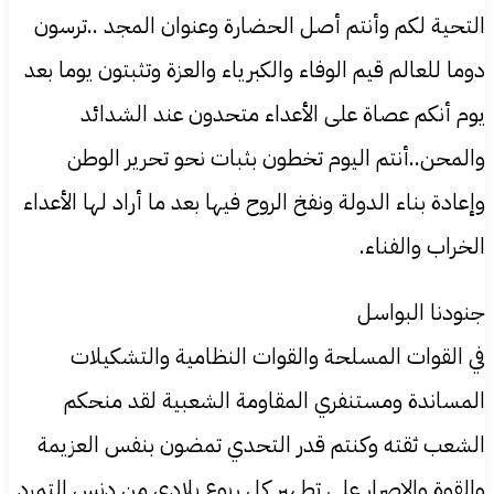
التحية لكم وأنتم أصل الحضارة وعنوان المجد ..ترسون
دوما للعالم قيم الوفاء والكبرياء والعزة وتثبتون يوما بعد
يوم أنكم عصاة على الأعداء متحدون عند الشدائد
والمحن..أنتم اليوم تخطون بثبات نحو تحرير الوطن
وإعادة بناء الدولة ونفخ الروح فيها بعد ما أراد لها الأعداء
الخراب والفناء.
جنودنا البواسل
في القوات المسلحة والقوات النظامية والتشكيلات
المساندة ومستنفري المقاومة الشعبية لقد منحكم
الشعب ثقته وكنتم قدر التحدي تمضون بنفس العزيمة
والقوة والإصرار على تطهير كل ربوع بلادي من دنس التمرد