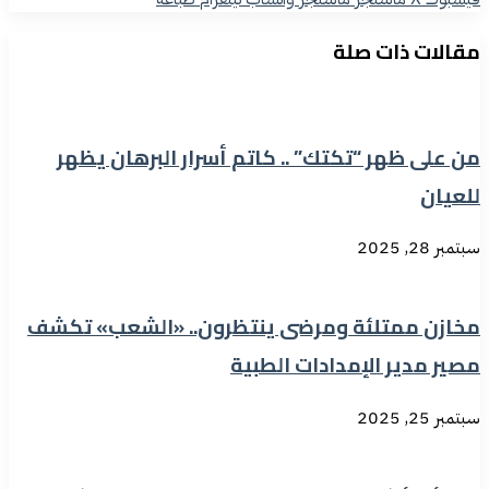
مقالات ذات صلة
من على ظهر “تكتك” .. كاتم أسرار البرهان يظهر
للعيان
سبتمبر 28, 2025
مخازن ممتلئة ومرضى ينتظرون.. «الشعب» تكشف
مصير مدير الإمدادات الطبية
سبتمبر 25, 2025