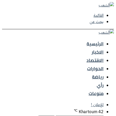
القائمة
بحث عن
الرئيسية
الاخبار
الاقتصاد
الحوارات
رياضة
رأي
منوعات
للإعلان !
℃
Khartoum
42