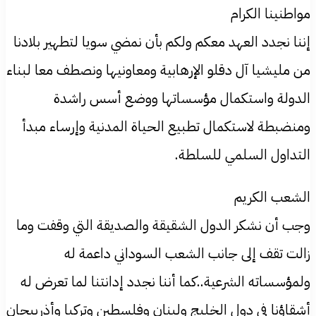
مواطنينا الكرام
إننا نجدد العهد معكم ولكم بأن نمضي سويا لتطهير بلادنا
من مليشيا آل دقلو الإرهابية ومعاونيها ونصطف معا لبناء
الدولة واستكمال مؤسساتها ووضع أسس راشدة
ومنضبطة لاستكمال تطبيع الحياة المدنية وإرساء مبدأ
التداول السلمي للسلطة.
الشعب الكريم
وجب أن نشكر الدول الشقيقة والصديقة التي وقفت وما
زالت تقف إلى جانب الشعب السوداني داعمة له
ولمؤسساته الشرعية..كما أننا نجدد إدانتنا لما تعرض له
أشقاؤنا في دول الخليج ولبنان وفلسطين وتركيا وأذربيجان