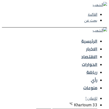
القائمة
بحث عن
الرئيسية
الاخبار
الاقتصاد
الحوارات
رياضة
رأي
منوعات
للإعلان !
℃
Khartoum
33