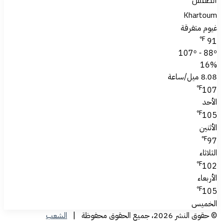
Khartoum
غيوم متفرقة
℉
91
107º - 88º
16%
8.08 ميل/ساعة
℉
107
الأحد
℉
105
الأثنين
℉
97
الثلاثاء
℉
102
الأربعاء
℉
105
الخميس
© حقوق النشر 2026، جميع الحقوق محفوظة |
الشعب