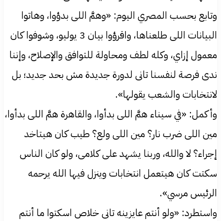
وتابع بحسب المصري اليوم: «وهمَّ اللى بدؤوا، وهاتوا
البيانات اللى طلعناها، واقرؤوا بيان 3 يوليو، وشوفوا كان
معمول إزاي، وكله لطف ومحاولة للتوافق والإصلاح، وإننا
ندى فرصة لنفسنا تانى لدورة جديدة مش بحد جديد؛ بل
لانتخابات والشعب يقولها».
وأكمل: «في سيناء همَّ اللى بدأوا، والقاهرة همَّ اللى بدأوا،
مين اللى ضرب نار؟ مين اللى ولع؟ طيب كان هيتاخد
إجراء؟ لا والله، وربنا يشهد على كلامى، ولو كان الناس
سكتت كان هيتعمل انتخابات وينزل فيها الله يرحمه
الرئيس مرسي».
واستطرد: «ولو أنتم عايزينه تانى خلاص اسكتوا ما أنتم