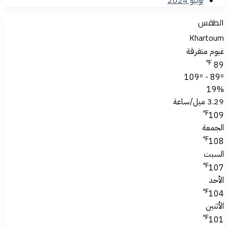
يوليو 2024
الطقس
Khartoum
غيوم متفرقة
℉
89
109º - 89º
19%
3.29 ميل/ساعة
℉
109
الجمعة
℉
108
السبت
℉
107
الأحد
℉
104
الأثنين
℉
101