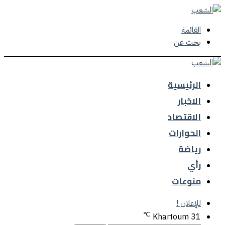
القائمة
بحث عن
الرئيسية
الاخبار
الاقتصاد
الحوارات
رياضة
رأي
منوعات
للإعلان !
℃
Khartoum
31