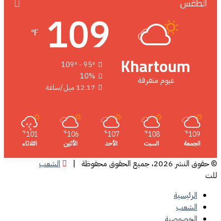
الطقس
109
℉
Khartoum
109º - 95º
10%
غيوم متفرقة
12.17 ميل/ساعة
101
106
107
108
109
℉
℉
℉
℉
℉
الجمعة
السبت
الأحد
الأثنين
الثلاثاء
© حقوق النشر 2026، جميع الحقوق محفوظة |
الشعب
للت
الرئيسية
الشعب
الخصوصية