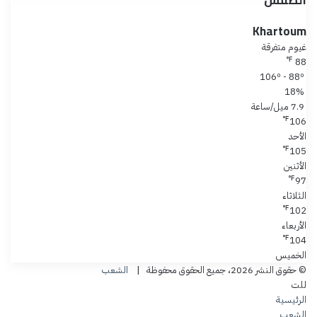
الطقس
Khartoum
غيوم متفرقة
℉
88
106º - 88º
18%
7.9 ميل/ساعة
℉
106
الأحد
℉
105
الأثنين
℉
97
الثلاثاء
℉
102
الأربعاء
℉
104
الخميس
© حقوق النشر 2026، جميع الحقوق محفوظة |
الشعب
للت
الرئيسية
الشعب