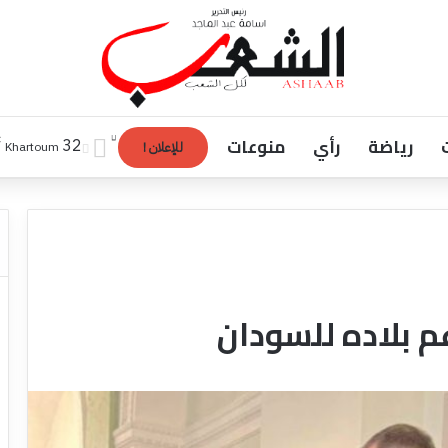
رياضة
رأي
منوعات
℃
32
Khartoum
للإعلان !
م بلاده للسودان