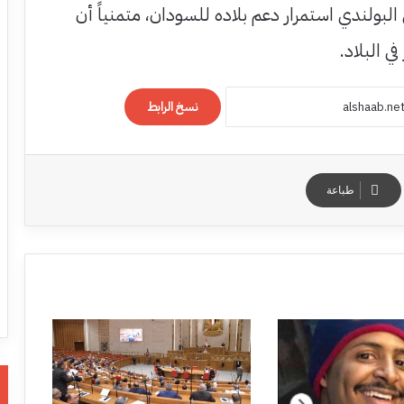
لبولندي استمرار دعم بلاده للسودان، متمنياً أن
ي البلاد.
نسخ الرابط
طباعة