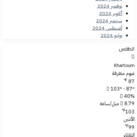
نوفمبر 2024
أكتوبر 2024
سبتمبر 2024
أغسطس 2024
يوليو 2024
الطقس
Khartoum
غيوم متفرقة
℉
87
103º - 87º
40%
8.79 ميل/ساعة
℉
103
الأثنين
℉
99
الثلاثاء