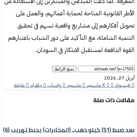
المعرفة. كما دعت المبدعين والمبتكرين إلى الاستفادة من
الأطر القانونية المتاحة لحماية أعمالهم، والعمل على
تحويل أفكارهم إلى مشاريع واقعية تسهم في تحقيق
التنمية الشاملة، مع التأكيد على دور الشباب باعتبارهم
القوة الدافعة لمستقبل الابتكار في السودان.
نسخ الرابط
أبريل 27, 2026
فيسبوك
‫X
ماسنجر
ماسنجر
واتساب
تيلقرام
طباعة
مقالات ذات صلة
بعد ضبط (51) كيلو ذهب.. (المخابرات) يحبط تهريب (6)