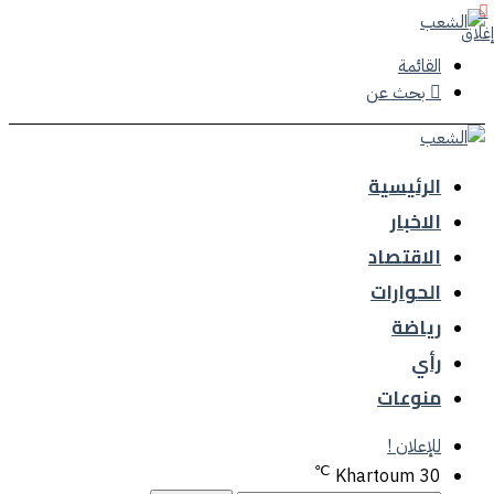
إغلاق
القائمة
بحث عن
الرئيسية
الاخبار
الاقتصاد
الحوارات
رياضة
رأي
منوعات
للإعلان !
℃
Khartoum
30