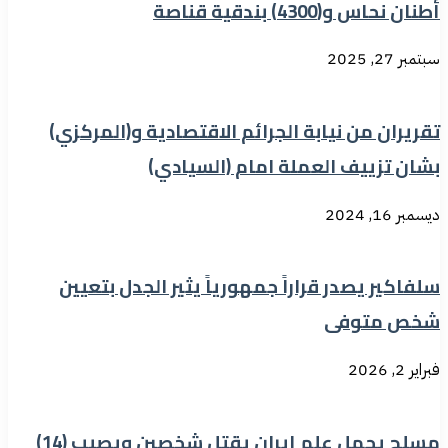
أطنان نحاس و(4300) بندقية قناصة
سبتمبر 27, 2025
تقريران من نيابة الجرائم الاقتصادية و(المركزي)
بشان تزييف العملة امام (السيادي)
ديسمبر 16, 2024
سلفاكير يصدر قراراً جمهورياً يثير الجدل بتعيين
شخص متوفى
فبراير 2, 2026
مسلح يحمل علم إيران يقتل شخصين ويصيب (14)