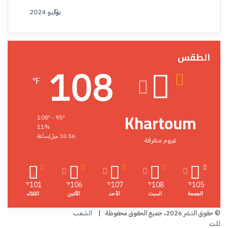
يوليو 2024
الطقس
108
℉
Khartoum
108º - 95º
11%
10.56 ميل/ساعة
غيوم متفرقة
101
106
107
108
105
℉
℉
℉
℉
℉
الجمعة
السبت
الأحد
الأثنين
الثلاثاء
© حقوق النشر 2026، جميع الحقوق محفوظة |
الشعب
للت