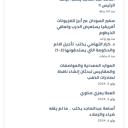
الرئيس !!
منذ 24 ساعة
سفير السودان عبر أبرز تلفزيونات
أفريقيا يستعرض الحرب وتعافي
الخرطوم
منذ يوم واحد
د. كرار التهامي يكتب: تأجيل الالم
والحكومة التي يستحقونها (2-1)
منذ 4 ساعات
الموارد المعدنية والمواصفات
والمقاييس تبحثان إنشاء نافذة
لصادرات الذهب
يوليو 5, 2024
العطا يعزي مناوي
يوليو 5, 2024
أسامة عبدالماجد يكتب .. ما لم يقله
ضياء والزملاء
يوليو 6, 2024