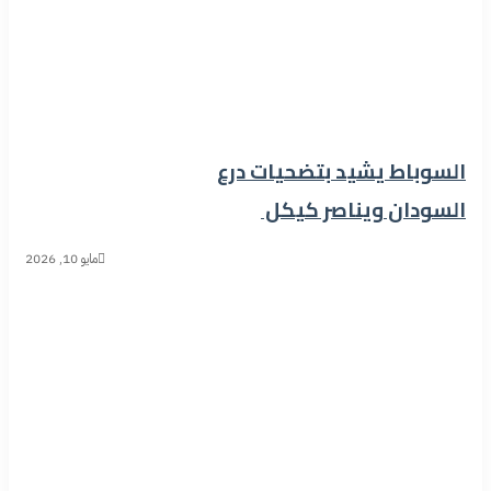
السوباط يشيد بتضحيات درع
السودان ويناصر كيكل
مايو 10, 2026