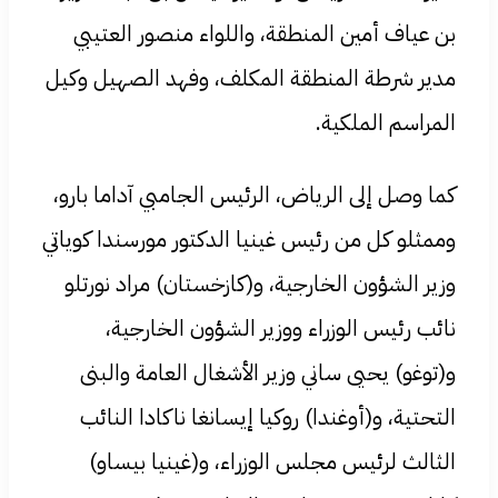
بن عياف أمين المنطقة، واللواء منصور العتيبي
مدير شرطة المنطقة المكلف، وفهد الصهيل وكيل
المراسم الملكية.
كما وصل إلى الرياض، الرئيس الجامبي آداما بارو،
وممثلو كل من رئيس غينيا الدكتور مورسندا كوياتي
وزير الشؤون الخارجية، و(كازخستان) مراد نورتلو
نائب رئيس الوزراء ووزير الشؤون الخارجية،
و(توغو) يحيى ساني وزير الأشغال العامة والبنى
التحتية، و(أوغندا) روكيا إيسانغا ناكادا النائب
الثالث لرئيس مجلس الوزراء، و(غينيا بيساو)