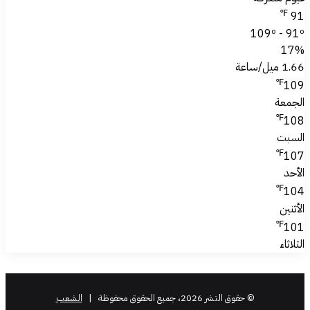
℉
91
109º - 91º
17%
1.66 ميل/ساعة
℉
109
الجمعة
℉
108
السبت
℉
107
الأحد
℉
104
الأثنين
℉
101
الثلاثاء
© حقوق النشر 2026، جميع الحقوق محفوظة |
الشعب