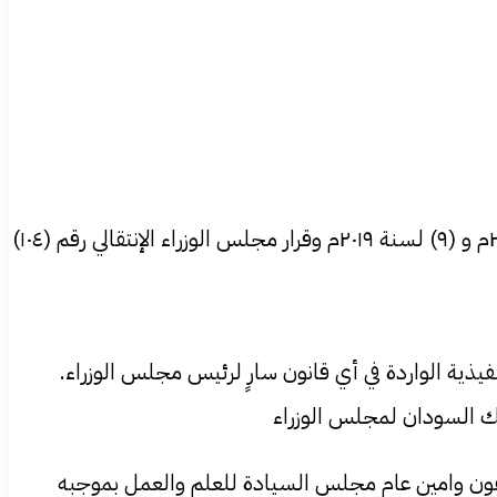
واستند المرسوم على انه بعد الإطلاع على المراسيم الدستورية رقم (۳۸) لسنة ٢٠١٩م و (٢١) لسنة ٢٠٢١م و (٤) لسنة ٢٠٢٢م و (۹) لسنة ۲۰۱۹م وقرار مجلس الوزراء الإنتقالي رقم (١٠٤)
ية الواردة في أي قانون سارٍ لرئيس مجلس الوزراء.
لفون وامين عام مجلس السيادة للعلم والعمل بموجبه