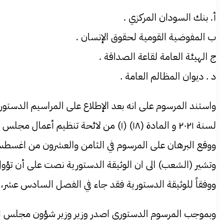
أ. بنك السودان المركزي .
ب المفوضية القومية لحقوق الإنسان .
ج الهيئة العامة لقاعة الصداقة .
د . ديوان المظالم العامة .
لسنة ۲۰۲۱ و المادة (۱۸) (۱) من لائحة تنظيم أعمال مجلس السيادة لسنة ٢٠١٩م صدر المرسوم الدستوري.
ووقع البرهان على المرسوم في الثامن والعشرون من اغسطس
وتشير (الشعب) الى ان الوثيقة الدستورية نصت على أن تؤو
ووفقاً للوثيقة الدستورية فقد جاء في الفصل السادس عشر، تحت قسم الأحكام المتنوعة، ال
وبموجب المرسوم الدستوري اصدر وزير وزير شؤون مجلس الوز