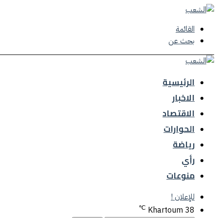
القائمة
بحث عن
الرئيسية
الاخبار
الاقتصاد
الحوارات
رياضة
رأي
منوعات
للإعلان !
℃
Khartoum
38