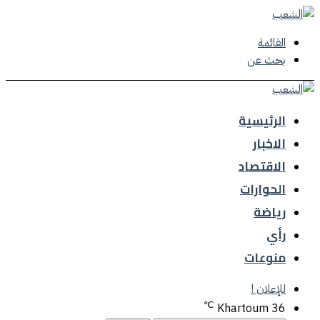
القائمة
بحث عن
الرئيسية
الاخبار
الاقتصاد
الحوارات
رياضة
رأي
منوعات
للإعلان !
℃
Khartoum
36