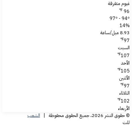
غيوم متفرقة
℉
96
97º - 94º
14%
8.93 ميل/ساعة
℉
97
السبت
℉
107
الأحد
℉
105
الأثنين
℉
97
الثلاثاء
℉
102
الأربعاء
© حقوق النشر 2026، جميع الحقوق محفوظة |
الشعب
للت