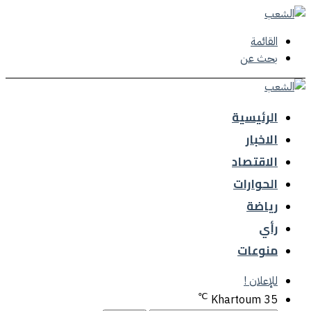
القائمة
بحث عن
الرئيسية
الاخبار
الاقتصاد
الحوارات
رياضة
رأي
منوعات
للإعلان !
℃
Khartoum
35