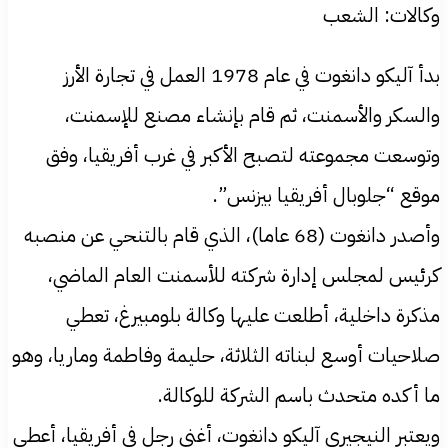
وكالات: الشعب
بدأ آليكو دانغوت في عام 1978 العمل في تجارة الأرز
والسكر والأسمنت، ثم قام بإنشاء مصنع للإسمنت،
وتوسعت مجموعته لتصبح الأكبر في غرب أفريقيا، وفق
موقع “جلوبال أفريقيا بيزنس”.
وأصدر دانغوت (68 عاما)، الذي قام بالتنحي عن منصبه
كرئيس لمجلس إدارة شركته للأسمنت العام الماضي،
مذكرة داخلية، أطلعت عليها وكالة بلومبيرغ، تعطي
صلاحيات أوسع لبناته الثلاثة، حليمة وفاطمة وماريا، وهو
ما أكده متحدث باسم الشركة للوكالة.
ويعتبر النيجيري آليكو دانغوت، أغنى رجل في أفريقيا، أعطى