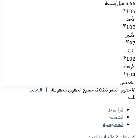
5.66 ميل/ساعة
℉
106
الأحد
℉
105
الأثنين
℉
97
الثلاثاء
℉
102
الأربعاء
℉
104
الخميس
© حقوق النشر 2026، جميع الحقوق محفوظة |
الشعب
للت
الرئيسية
الشعب
الخصوصية
فيسبوك
‫X
واتساب
تيلقرام