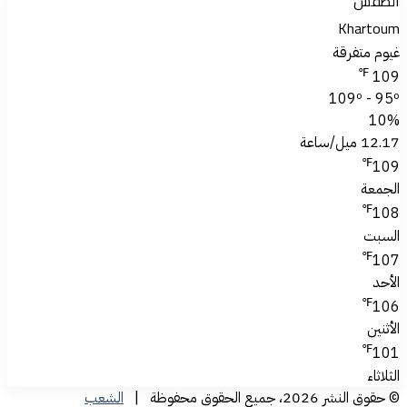
الطقس
Khartoum
غيوم متفرقة
℉
109
109º - 95º
10%
12.17 ميل/ساعة
℉
109
الجمعة
℉
108
السبت
℉
107
الأحد
℉
106
الأثنين
℉
101
الثلاثاء
© حقوق النشر 2026، جميع الحقوق محفوظة |
الشعب