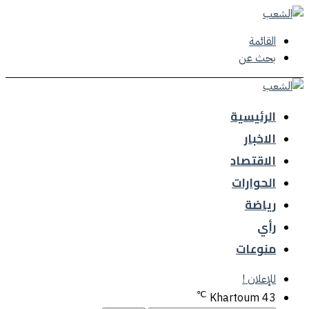
القائمة
بحث عن
الرئيسية
الاخبار
الاقتصاد
الحوارات
رياضة
رأي
منوعات
للإعلان !
℃
Khartoum
43