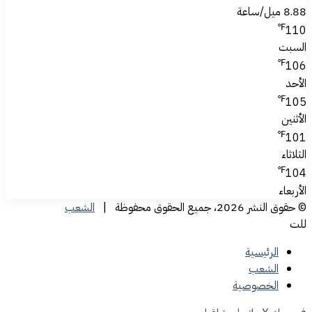
8.88 ميل/ساعة
℉
110
السبت
℉
106
الأحد
℉
105
الأثنين
℉
101
الثلاثاء
℉
104
الأربعاء
© حقوق النشر 2026، جميع الحقوق محفوظة |
الشعب
للت
الرئيسية
الشعب
الخصوصية