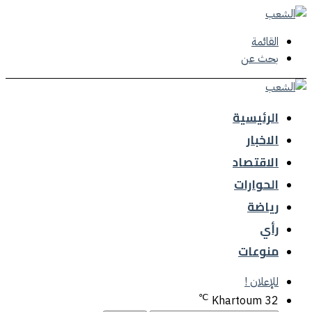
القائمة
بحث عن
الرئيسية
الاخبار
الاقتصاد
الحوارات
رياضة
رأي
منوعات
للإعلان !
℃
Khartoum
32