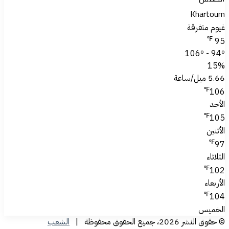
Khartoum
غيوم متفرقة
℉
95
106º - 94º
15%
5.66 ميل/ساعة
℉
106
الأحد
℉
105
الأثنين
℉
97
الثلاثاء
℉
102
الأربعاء
℉
104
الخميس
© حقوق النشر 2026، جميع الحقوق محفوظة |
الشعب