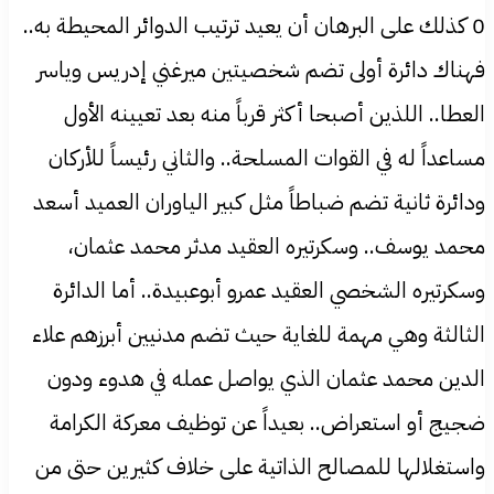
0 كذلك على البرهان أن يعيد ترتيب الدوائر المحيطة به..
فهناك دائرة أولى تضم شخصيتين ميرغني إدريس وياسر
العطا.. اللذين أصبحا أكثر قرباً منه بعد تعيينه الأول
مساعداً له في القوات المسلحة.. والثاني رئيساً للأركان
ودائرة ثانية تضم ضباطاً مثل كبير الياوران العميد أسعد
محمد يوسف.. وسكرتيره العقيد مدثر محمد عثمان،
وسكرتيره الشخصي العقيد عمرو أبوعبيدة.. أما الدائرة
الثالثة وهي مهمة للغاية حيث تضم مدنيين أبرزهم علاء
الدين محمد عثمان الذي يواصل عمله في هدوء ودون
ضجيج أو استعراض.. بعيداً عن توظيف معركة الكرامة
واستغلالها للمصالح الذاتية على خلاف كثيرين حتى من