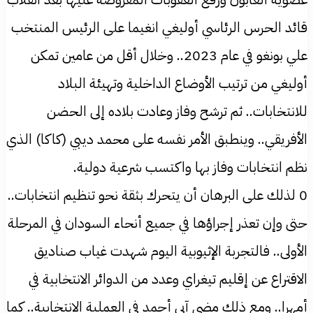
قائد الحرس الرئاسي أوليغي انغيما على الرئيس المنتخب
علي بونغو في عام 2023.. وخلال أقل من عامين تمكن
أوليغي من ترتيب الأوضاع الداخلية وتهيئة البلاد
للانتخابات.. ثم ترشح وفاز وعادت بلاده إلى الحضن
الأفريقي.. وينطبق الأمر نفسه على محمد ديبي (كاكا) الذي
نظم انتخابات وفاز بها واكتسب شرعية دولية.
0 لذلك على البرهان أن يتحرك بثقة نحو تنظيم انتخابات..
حتى وإن تعذر إجراؤها في جميع أنحاء السودان في المرحلة
الأولى.. فالتجربة الإثيوبية اليوم شهدت غياب صناديق
الاقتراع عن إقليم تيغراي وعدد من الدوائر الانتخابية في
أمهرا.. ومع ذلك مضى آبي أحمد في العملية الانتخابية.. كما