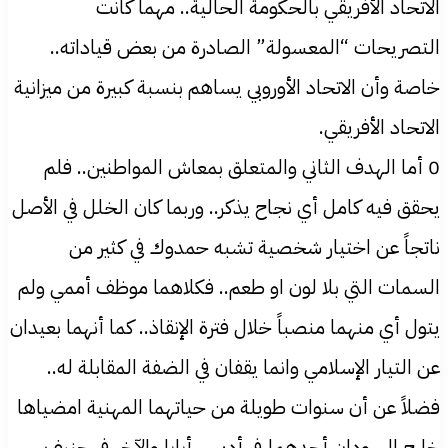
الاتحاد الأفريقي بالحكومة الحالية.. مهما كانت
التصريحات “المعسولة” الصادرة من بعض قياداته..
خاصة وأن الاتحاد الأوروبي يساهم بنسبة كبيرة من ميزانية
الاتحاد الأفريقي.
0 أما الهدف الثاني والمتعلق بمعاش المواطنين.. فلم
يحقق فيه كامل أي نجاح يذكر.. وربما كان الخلل في الأصل
ناتجاً عن اختيار شخصية تشبه حمدوك في كثير من
السمات التي بلا لون او طعم.. فكلاهما موظف أممي ولم
يتول أي منهما منصباً خلال فترة الإنقاذ.. كما أنهما بعيدان
عن التيار الإسلامي وانما يقفان في الضفة المقابلة له..
فضلاً عن أن سنوات طويلة من حياتهما المهنية امضياها
خارج السودان أحدهما في أديس أبابا والآخر في جنيف.