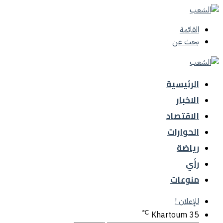
القائمة
بحث عن
الرئيسية
الاخبار
الاقتصاد
الحوارات
رياضة
رأي
منوعات
للإعلان !
℃
Khartoum
35