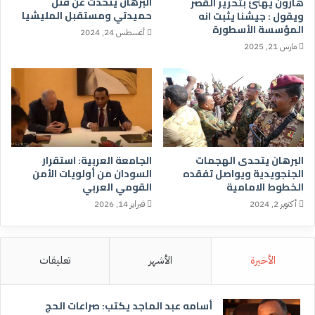
البرهان يتحدث عن قتل
هارون يهنئ بتحرير القصر
حميدتي ومستقبل المليشيا
ويقول : جيشنا يثبت انه
المؤسسة الأسطورة
أغسطس 24, 2024
مارس 21, 2025
البرهان يتحدى الهجمات
الجامعة العربية: استقرار
الجنجويدية ويواصل تفقده
السودان من أولويات الأمن
الخطوط الامامية
القومي العربي
أكتوبر 2, 2024
فبراير 14, 2026
الأخيرة
الأشهر
تعليقات
أسامه عبد الماجد يكتب: صراعات الحج