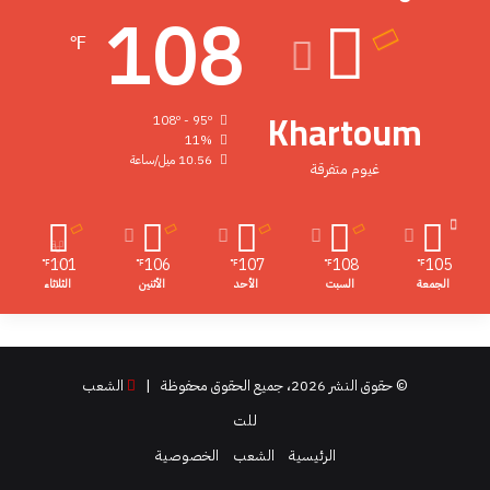
108
℉
Khartoum
108º - 95º
11%
10.56 ميل/ساعة
غيوم متفرقة
101
106
107
108
105
℉
℉
℉
℉
℉
الجمعة
السبت
الأحد
الأثنين
الثلاثاء
© حقوق النشر 2026، جميع الحقوق محفوظة |
الشعب
للت
الرئيسية
الشعب
الخصوصية