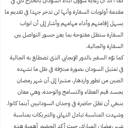
كما أكد أن رعاية شؤون أبناء السودان بالخارج تاتي في
مقدمة أولويات السفارة وأنها لن تدخر جهدا في تقديم ما
يسهل إقامتهم وأداء مهامهم وأشار إلى أن ابواب
السفارة ستظل مفتوحة بما يعزز جسور التواصل بين
السفارة والجالية.
كما نوّه السفير بالدور الإيجابي الذي تضطلع به الجالية
في تمثيل السودان بصورة مشرّفة في ظل ما تشهده
الصين من تطور وازدهار، مشيرا إلى أن شهر رمضان
يجسد قيم العطاء والتسامح والوحدة، وهي معان
ينبغي أن تظل حاضرة في وجدان السودانيين أينما كانوا.
وشهدت المناسبة تبادل التهاني والتبريكات بمناسبة
شهر رمضان المبارك، حيث أكد الحضور أهمية هذه