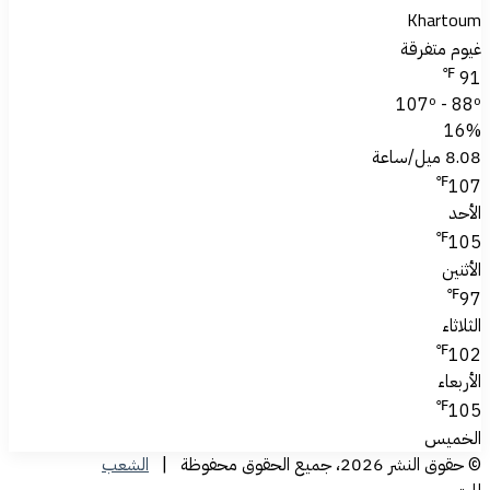
Khartoum
غيوم متفرقة
℉
91
107º - 88º
16%
8.08 ميل/ساعة
℉
107
الأحد
℉
105
الأثنين
℉
97
الثلاثاء
℉
102
الأربعاء
℉
105
الخميس
© حقوق النشر 2026، جميع الحقوق محفوظة |
الشعب