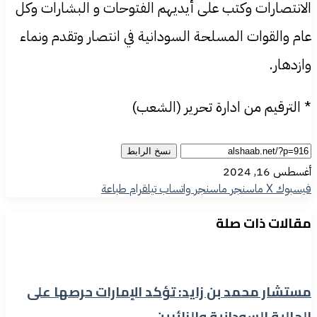
الانتصارات وكتب على أيديهم الفتوحات و البشارات وكل
عام والقوات المسلحة السودانية في انتصار وتقدم ونماء
وازدهار.
* الترقيم من ادارة تحرير (الشعب)
نسخ الرابط
أغسطس 16, 2024
فيسبوك
‫X
ماسنجر
ماسنجر
واتساب
تيلقرام
طباعة
مقالات ذات صلة
مستشار محمد بن زايد: تؤكد الإمارات حرصها على
الجالية السودانية والزائرين