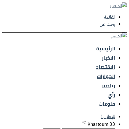
القائمة
بحث عن
الرئيسية
الاخبار
الاقتصاد
الحوارات
رياضة
رأي
منوعات
للإعلان !
℃
Khartoum
33