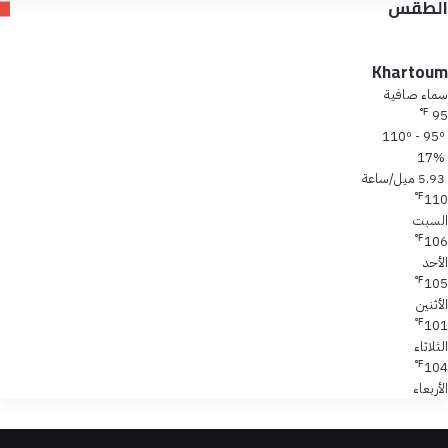
الطقس
Khartoum
سماء صافية
℉
95
110º - 95º
17%
5.93 ميل/ساعة
℉
110
السبت
℉
106
الأحد
℉
105
الأثنين
℉
101
الثلاثاء
℉
104
الأربعاء